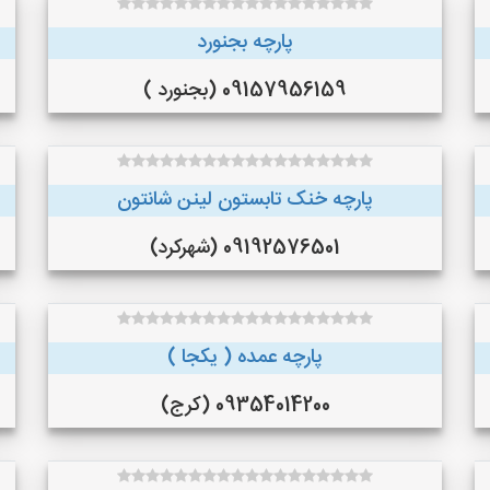
پارچه بجنورد
09157956159 (بجنورد )
پارچه خنک تابستون لینن شانتون
09192576501 (شهرکرد)
پارچه عمده ( یکجا )
09354014200 (کرج)