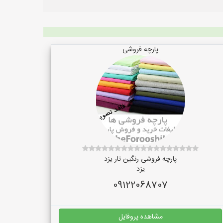
پارچه فروشی
پارچه فروشی رنگین تار یزد
یزد
09122068707
مشاهده پروفایل