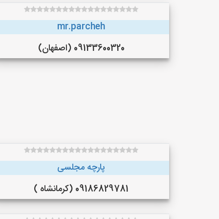
mr.parcheh
09133600320 (اصفهان)
پارچه مجلسی
09186829781 (کرمانشاه )