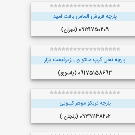
پارچه فروش الماس بافت امید
09121750209 (تهران)
پارچه نخی کرپ مانتو و....زیرقیمت بازار
09175158693 (یاسوج)
پارچه تریکو موهر کیلویی
09391148202 (زنجان )