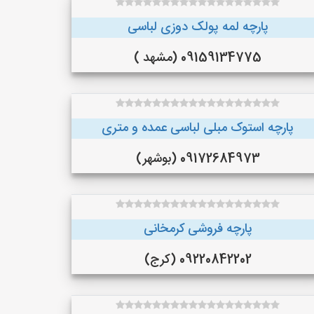
پارچه لمه پولک دوزی لباسی
09159134775 (مشهد )
پارچه استوک مبلی لباسی عمده و متری
09172684973 (بوشهر)
پارچه فروشی کرمخانی
09220842202 (کرج)