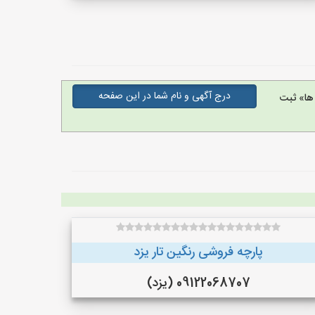
درج آگهی و نام شما در این صفحه
ها» ثبت
پارچه فروشی رنگین تار یزد
09122068707 (یزد)