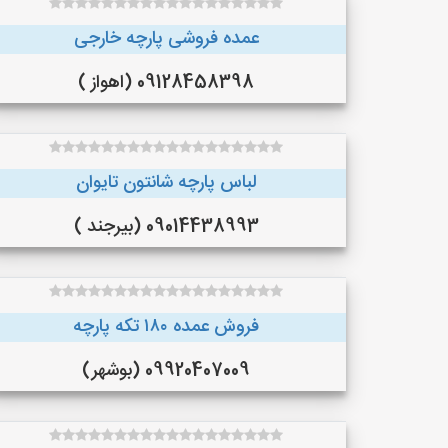
عمده فروشی پارچه خارجی
09128458398 (اهواز )
لباس پارچه شانتون تایوان
09014438993 (بیرجند )
فروش عمده ۱۸۰ تکه پارچه
09920407009 (بوشهر)