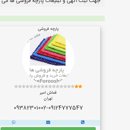
جهت ثبت آگهی و تبلیغات پارچه فروشی ها می ب
پارچه فروشی
قماش امیر
تهران
09382301002-09124777547