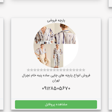
پارچه فروشی
فروش انواع پارچه های چاپی ساده پنبه خام نچرال
تهران
09128505670
مشاهده پروفایل