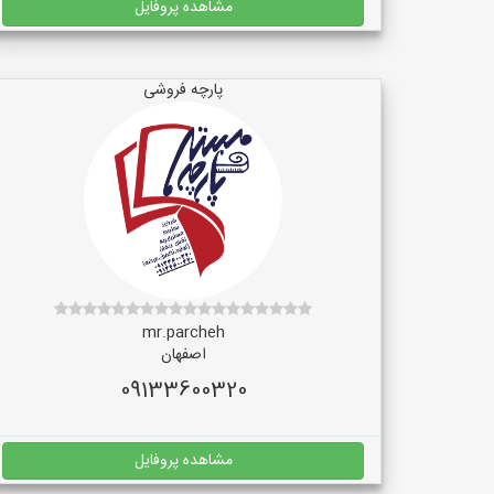
مشاهده پروفایل
پارچه فروشی
mr.parcheh
اصفهان
09133600320
مشاهده پروفایل