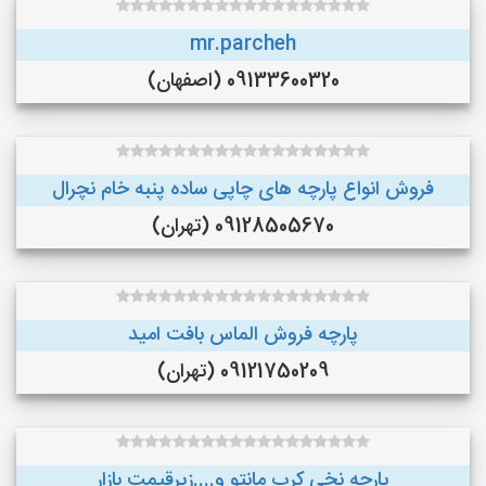
mr.parcheh
09133600320 (اصفهان)
فروش انواع پارچه های چاپی ساده پنبه خام نچرال
09128505670 (تهران)
پارچه فروش الماس بافت امید
09121750209 (تهران)
پارچه نخی کرپ مانتو و....زیرقیمت بازار