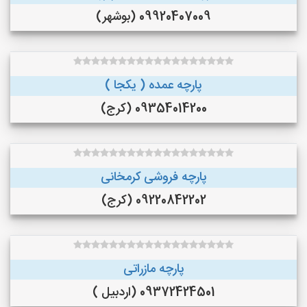
09920407009 (بوشهر)
پارچه عمده ( یکجا )
09354014200 (کرج)
پارچه فروشی کرمخانی
09220842202 (کرج)
پارچه مازراتی
09372424501 (اردبیل )