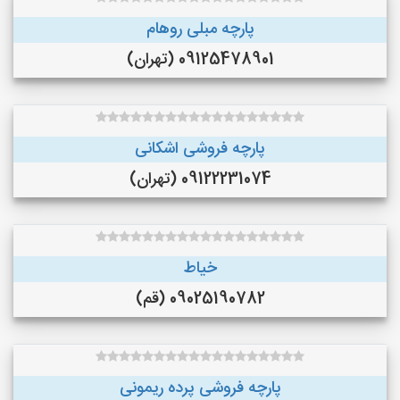
پارچه مبلی روهام
09125478901 (تهران)
پارچه فروشی اشکانی
09122231074 (تهران)
خیاط
09025190782 (قم)
پارچه فروشی پرده ریمونی