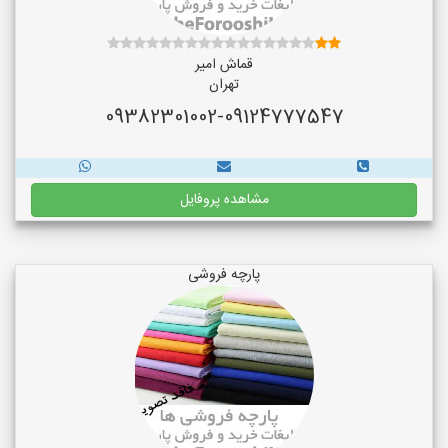
قماش امیر
تهران
09382301002-09124777547
مشاهده پروفایل
پارچه فروشی