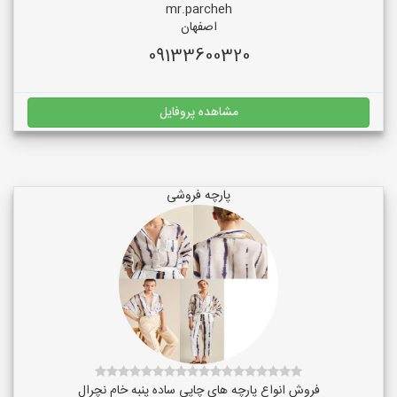
mr.parcheh
اصفهان
09133600320
مشاهده پروفایل
پارچه فروشی
فروش انواع پارچه های چاپی ساده پنبه خام نچرال