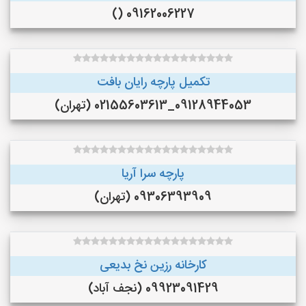
09162006227 ()
تکمیل پارچه رایان بافت
09128944053_02155603613 (تهران)
پارچه سرا آریا
09306393909 (تهران)
کارخانه رزین نخ بدیعی
09923091429 (نجف‌ آباد)