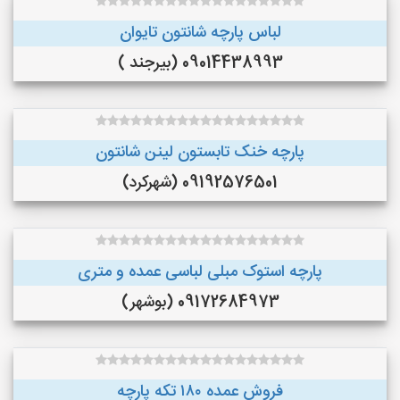
لباس پارچه شانتون تایوان
09014438993 (بیرجند )
پارچه خنک تابستون لینن شانتون
09192576501 (شهرکرد)
پارچه استوک مبلی لباسی عمده و متری
09172684973 (بوشهر)
فروش عمده ۱۸۰ تکه پارچه