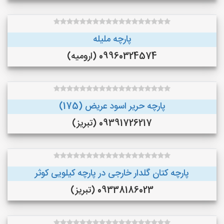
پارچه ملیله
09960324574 (ارومیه)
پارچه حریر اسود عریض (175)
09391726217 (تبریز)
پارچه کتان گلدار خارجی در پارچه کیلویی کوثر
09338186023 (تبریز)