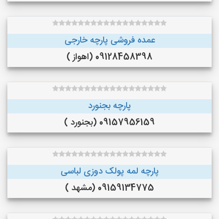
عمده فروشی پارچه خارجی
09128458398 (اهواز )
پارچه بجنورد
09157956159 (بجنورد )
پارچه لمه پولک دوزی لباسی
09159134775 (مشهد )