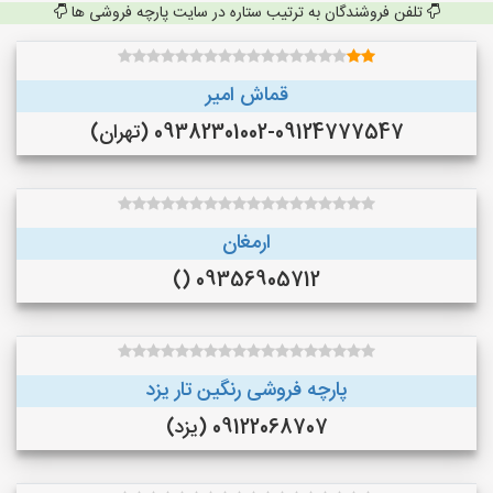
تلفن فروشندگان به ترتیب ستاره در سایت پارچه فروشی ها
قماش امیر
09382301002-09124777547 (تهران)
ارمغان
09356905712 ()
پارچه فروشی رنگین تار یزد
09122068707 (یزد)