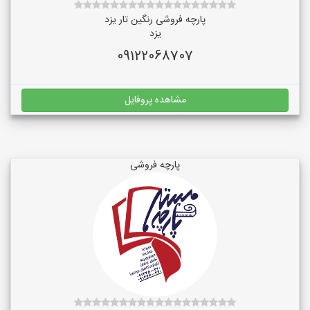
پارچه فروشی رنگین تار یزد
یزد
09122068707
مشاهده پروفایل
پارچه فروشی