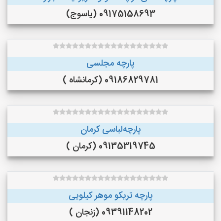
09175158693 (یاسوج)
پارچه مجلسی
09186829781 (کرمانشاه )
پارچه‌لباسی کرمان
09135319745 (کرمان )
پارچه تریکو موهر کیلویی
09391148202 (زنجان )