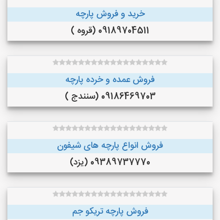
خرید و فروش پارچه
09189704511 (قروه )
فروش عمده و خرده پارچه
09186469703 (سنندج )
فروش انواع پارچه های شیفون
09389737770 (یزد)
فروش پارچه تریکو جم