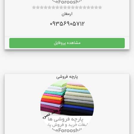
ارمغان
09356905712
مشاهده پروفایل
پارچه فروشی