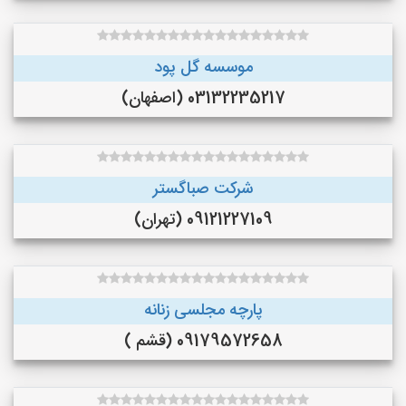
موسسه گل پود
03132235217 (اصفهان)
شرکت صباگستر
09121227109 (تهران)
پارچه مجلسی زنانه
09179572658 (قشم )