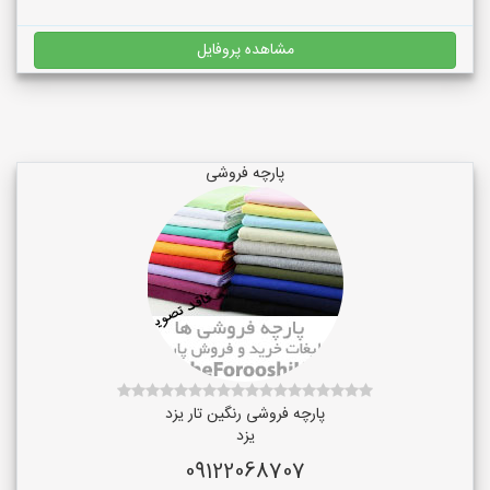
مشاهده پروفایل
پارچه فروشی
پارچه فروشی رنگین تار یزد
یزد
09122068707