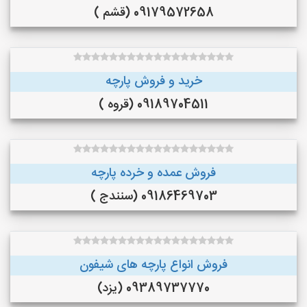
09179572658 (قشم )
خرید و فروش پارچه
09189704511 (قروه )
فروش عمده و خرده پارچه
09186469703 (سنندج )
فروش انواع پارچه های شیفون
09389737770 (یزد)