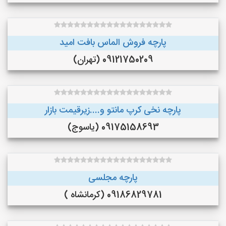
پارچه فروش الماس بافت امید
09121750209 (تهران)
پارچه نخی کرپ مانتو و....زیرقیمت بازار
09175158693 (یاسوج)
پارچه مجلسی
09186829781 (کرمانشاه )