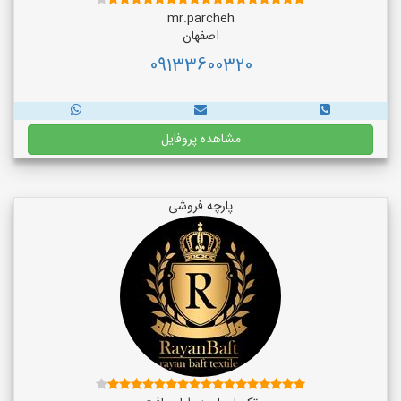
mr.parcheh
اصفهان
09133600320
مشاهده پروفایل
پارچه فروشی