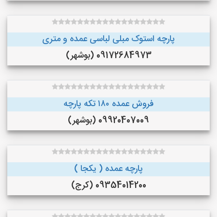
پارچه استوک مبلی لباسی عمده و متری
09172684973 (بوشهر)
فروش عمده ۱۸۰ تکه پارچه
09920407009 (بوشهر)
پارچه عمده ( یکجا )
09354014200 (کرج)