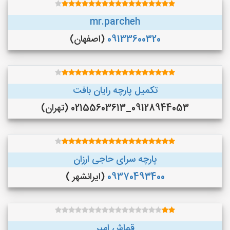
mr.parcheh
09133600320
(اصفهان)
تکمیل پارچه رایان بافت
09128944053_02155603613 (تهران)
پارچه سرای حاجی ارزان
09370493400
(ایرانشهر )
قماش امیر