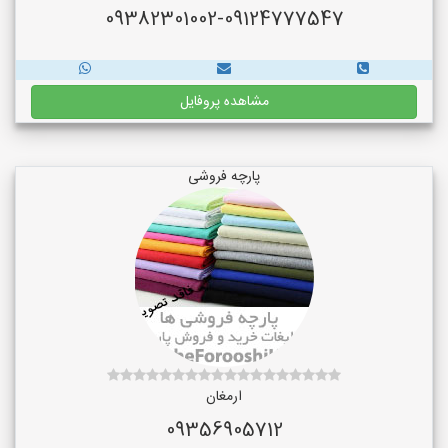
09382301002-09124777547
مشاهده پروفایل
پارچه فروشی
ارمغان
09356905712