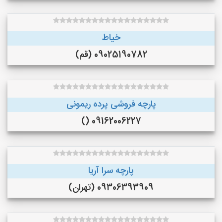
خیاط
09025190782 (قم)
پارچه فروشی پرده ریمونی
09162006227 ()
پارچه سرا آریا
09306393909 (تهران)