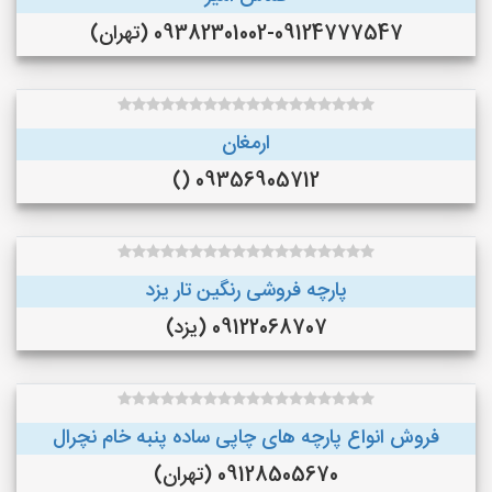
09382301002-09124777547 (تهران)
ارمغان
09356905712 ()
پارچه فروشی رنگین تار یزد
09122068707 (یزد)
فروش انواع پارچه های چاپی ساده پنبه خام نچرال
09128505670 (تهران)