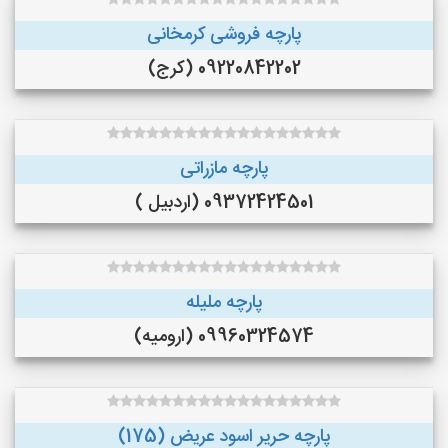
پارچه فروشی کرمخانی
09220842202 (کرج)
پارچه مازراتی
09372424501 (اردبیل )
پارچه ملیله
09960324574 (ارومیه)
پارچه حریر اسود عریض (175)