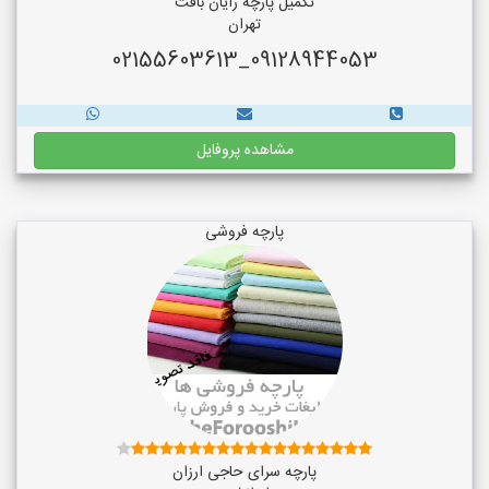
تکمیل پارچه رایان بافت
تهران
09128944053_02155603613
مشاهده پروفایل
پارچه فروشی
پارچه سرای حاجی ارزان