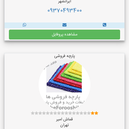
ایرانشهر
09370493400
مشاهده پروفایل
پارچه فروشی
قماش امیر
تهران