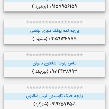
09157956159 (بجنورد )
پارچه لمه پولک دوزی لباسی
09159134775 (مشهد )
لباس پارچه شانتون تایوان
09014438993 (بیرجند )
پارچه خنک تابستون لینن شانتون
09192576501 (شهرکرد)