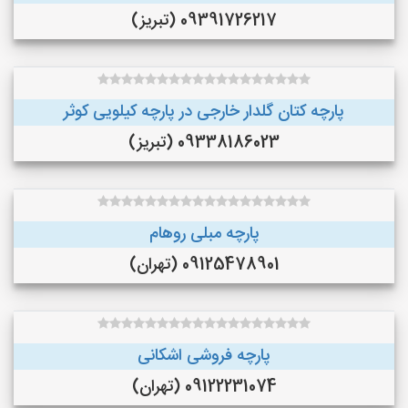
09391726217 (تبریز)
پارچه کتان گلدار خارجی در پارچه کیلویی کوثر
09338186023 (تبریز)
پارچه مبلی روهام
09125478901 (تهران)
پارچه فروشی اشکانی
09122231074 (تهران)