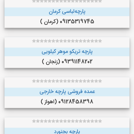
پارچه‌لباسی کرمان
09135319745 (کرمان )
پارچه تریکو موهر کیلویی
09391148202 (زنجان )
عمده فروشی پارچه خارجی
09128458398 (اهواز )
پارچه بجنورد