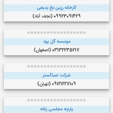
کارخانه رزین نخ بدیعی
09923091429 (نجف‌ آباد)
موسسه گل پود
03132235217 (اصفهان)
شرکت صباگستر
09121227109 (تهران)
پارچه مجلسی زنانه