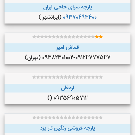
پارچه سرای حاجی ارزان
09370493400
(ایرانشهر )
قماش امیر
09382301002-09124777547 (تهران)
ارمغان
09356905712 ()
پارچه فروشی رنگین تار یزد