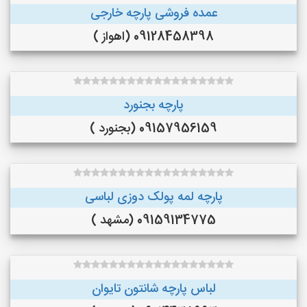
عمده فروشی پارچه خارجی
09128458398 (اهواز )
پارچه بجنورد
09157956159 (بجنورد )
پارچه لمه پولک دوزی لباسی
09159134775 (مشهد )
لباس پارچه شانتون تایوان