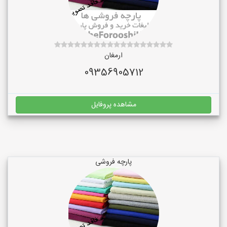
ارمغان
09356905712
مشاهده پروفایل
پارچه فروشی