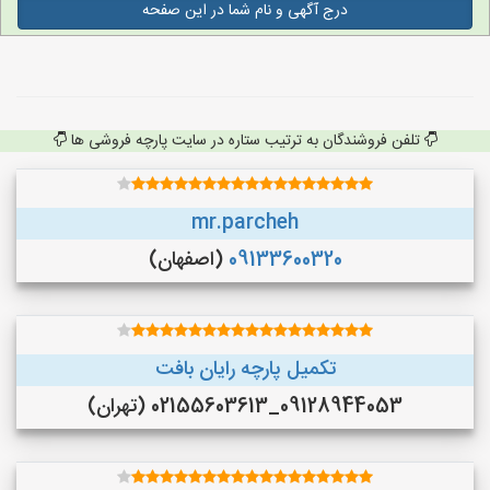
درج آگهی و نام شما در این صفحه
تلفن فروشندگان به ترتیب ستاره در سایت پارچه فروشی ها
mr.parcheh
09133600320
(اصفهان)
تکمیل پارچه رایان بافت
09128944053_02155603613 (تهران)