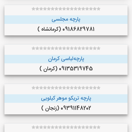
پارچه مجلسی
09186829781 (کرمانشاه )
پارچه‌لباسی کرمان
09135319745 (کرمان )
پارچه تریکو موهر کیلویی
09391148202 (زنجان )