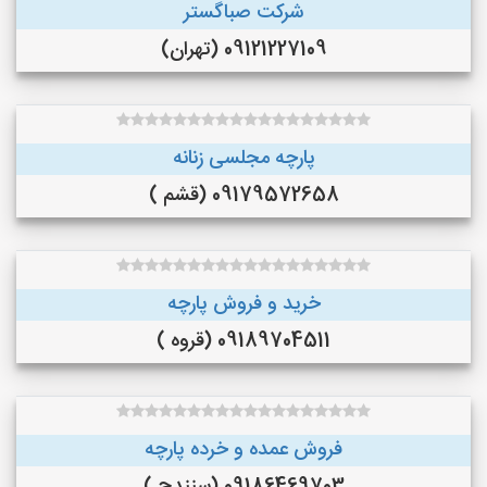
شرکت صباگستر
09121227109 (تهران)
پارچه مجلسی زنانه
09179572658 (قشم )
خرید و فروش پارچه
09189704511 (قروه )
فروش عمده و خرده پارچه