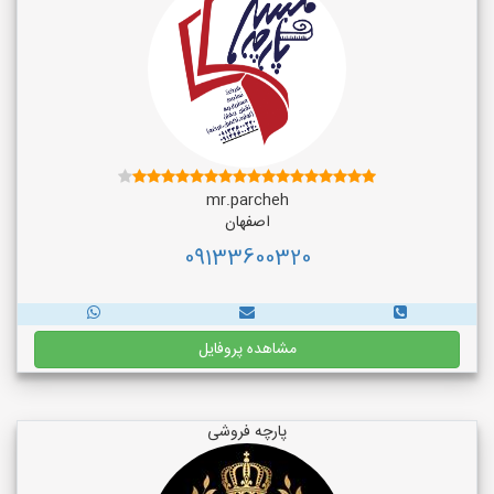
mr.parcheh
اصفهان
09133600320
مشاهده پروفایل
پارچه فروشی