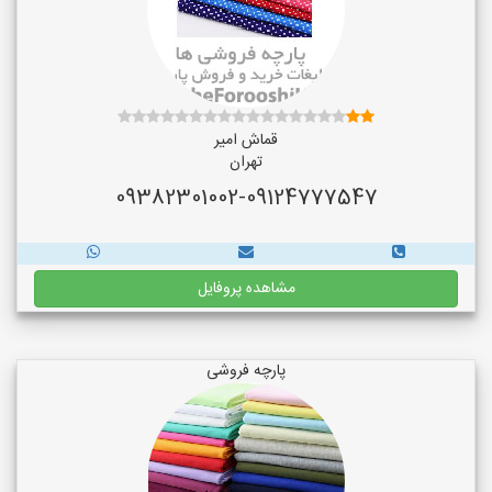
قماش امیر
تهران
09382301002-09124777547
مشاهده پروفایل
پارچه فروشی