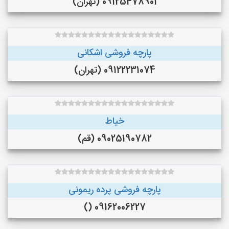
09125478901 (تهران)
پارچه فروشی اشکانی
09122231074 (تهران)
خیاط
09025190782 (قم)
پارچه فروشی پرده ریمونی
09162006227 ()