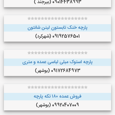
09014438993 (بیرجند )
پارچه خنک تابستون لینن شانتون
09192576501 (شهرکرد)
پارچه استوک مبلی لباسی عمده و متری
09172684973 (بوشهر)
فروش عمده ۱۸۰ تکه پارچه
09920407009 (بوشهر)