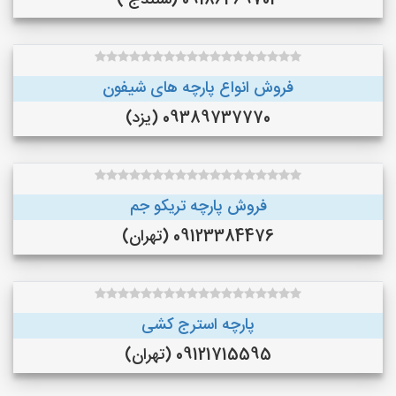
09186469703 (سنندج )
فروش انواع پارچه های شیفون
09389737770 (یزد)
فروش پارچه تریکو جم
09123384476 (تهران)
پارچه استرج کشی
09121715595 (تهران)