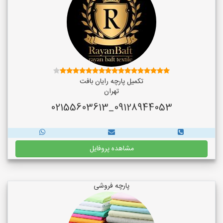
تکمیل پارچه رایان بافت
تهران
09128944053_02155603613
مشاهده پروفایل
پارچه فروشی