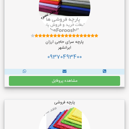
پارچه سرای حاجی ارزان
ایرانشهر
09370493400
مشاهده پروفایل
پارچه فروشی