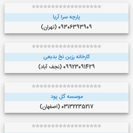
پارچه سرا آریا
09306393909 (تهران)
کارخانه رزین نخ بدیعی
09923091429 (نجف‌ آباد)
موسسه گل پود
03132235217 (اصفهان)