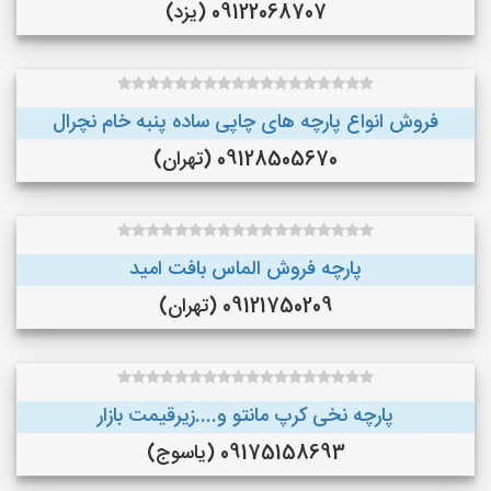
09122068707 (یزد)
فروش انواع پارچه های چاپی ساده پنبه خام نچرال
09128505670 (تهران)
پارچه فروش الماس بافت امید
09121750209 (تهران)
پارچه نخی کرپ مانتو و....زیرقیمت بازار
09175158693 (یاسوج)