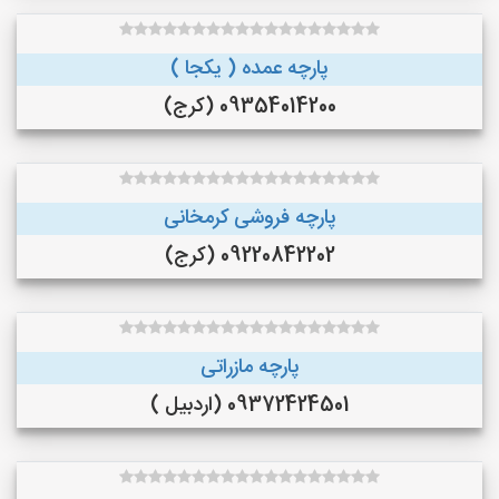
پارچه عمده ( یکجا )
09354014200 (کرج)
پارچه فروشی کرمخانی
09220842202 (کرج)
پارچه مازراتی
09372424501 (اردبیل )