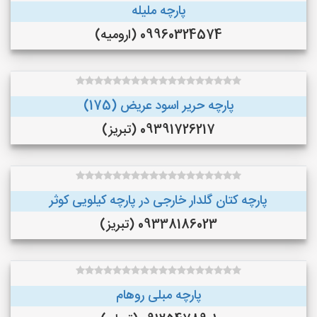
پارچه ملیله
09960324574 (ارومیه)
پارچه حریر اسود عریض (175)
09391726217 (تبریز)
پارچه کتان گلدار خارجی در پارچه کیلویی کوثر
09338186023 (تبریز)
پارچه مبلی روهام