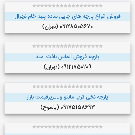
فروش انواع پارچه های چاپی ساده پنبه خام نچرال
09128505670 (تهران)
پارچه فروش الماس بافت امید
09121750209 (تهران)
پارچه نخی کرپ مانتو و....زیرقیمت بازار
09175158693 (یاسوج)