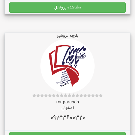
مشاهده پروفایل
پارچه فروشی
mr.parcheh
اصفهان
09133600320