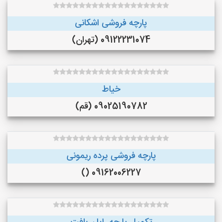
پارچه فروشی اشکانی
09122231074 (تهران)
خیاط
09025190782 (قم)
پارچه فروشی پرده ریمونی
09162006227 ()