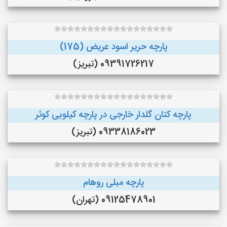
پارچه حریر اسود عریض (175)
09391726217 (تبریز)
پارچه کتان گلدار خارجی در پارچه کیلویی کوثر
09338186023 (تبریز)
پارچه مبلی روهام
09125478901 (تهران)