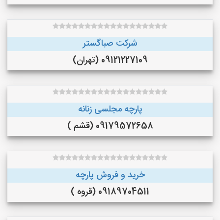
شرکت صباگستر
09121227109 (تهران)
پارچه مجلسی زنانه
09179572658 (قشم )
خرید و فروش پارچه
09189704511 (قروه )