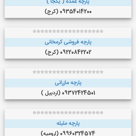
پارچه عمده ( یکجا )
09354014200 (کرج)
پارچه فروشی کرمخانی
09220842202 (کرج)
پارچه مازراتی
09372424501 (اردبیل )
پارچه ملیله
09960324574 (ارومیه)