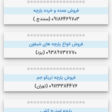
فروش عمده و خرده پارچه
09186469703 (سنندج )
فروش انواع پارچه های شیفون
09389737770 (یزد)
فروش پارچه تریکو جم
09123384476 (تهران)
پارچه استرج کشی