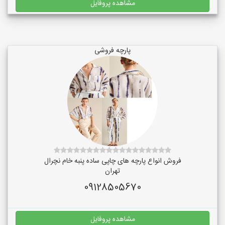
مشاهده پروفایل
پارچه فروشی
فروش انواع پارچه های چاپی ساده پنبه خام نچرال
تهران
09128505670
مشاهده پروفایل