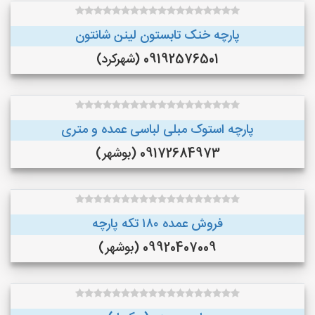
پارچه خنک تابستون لینن شانتون
09192576501 (شهرکرد)
پارچه استوک مبلی لباسی عمده و متری
09172684973 (بوشهر)
فروش عمده ۱۸۰ تکه پارچه
09920407009 (بوشهر)