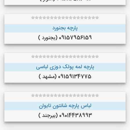
پارچه بجنورد
09157956159 (بجنورد )
پارچه لمه پولک دوزی لباسی
09159134775 (مشهد )
لباس پارچه شانتون تایوان
09014438993 (بیرجند )