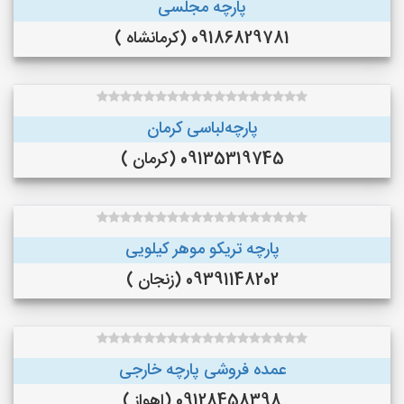
پارچه مجلسی
09186829781 (کرمانشاه )
پارچه‌لباسی کرمان
09135319745 (کرمان )
پارچه تریکو موهر کیلویی
09391148202 (زنجان )
عمده فروشی پارچه خارجی
09128458398 (اهواز )