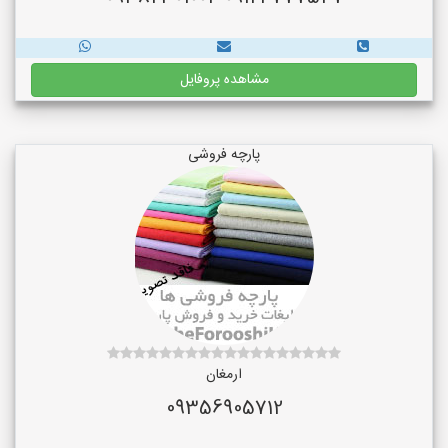
مشاهده پروفایل
پارچه فروشی
ارمغان
09356905712