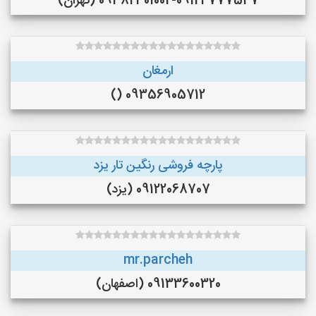
09382301002-09124777547 (تهران)
ارمغان
09356905712 ()
پارچه فروشی رنگین تار یزد
09122068707 (یزد)
mr.parcheh
09133600320 (اصفهان)