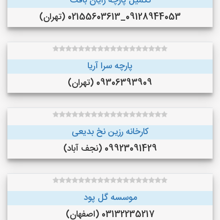
تکمیل پارچه رایان بافت
09128944053_02155603613 (تهران)
پارچه سرا آریا
09306393909 (تهران)
کارخانه رزین نخ بدیعی
09923091429 (نجف‌ آباد)
موسسه گل پود
03132235217 (اصفهان)