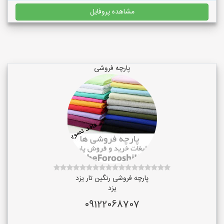
مشاهده پروفایل
پارچه فروشی
پارچه فروشی رنگین تار یزد
یزد
09122068707