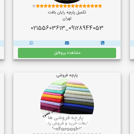
تکمیل پارچه رایان بافت
تهران
09128944053_02155603613
مشاهده پروفایل
پارچه فروشی