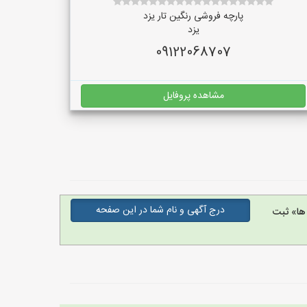
پارچه فروشی رنگین تار یزد
یزد
09122068707
مشاهده پروفایل
درج آگهی و نام شما در این صفحه
ها» ثبت