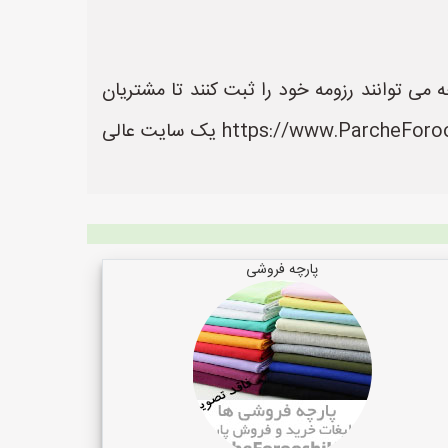
ی توانند رزومه خود را ثبت کنند تا مشتریان
بتوانند آسان تر به اطلاعات و خدمات آنها دسترسی داشته باشند. سایت پارچه فروشی ها به نشانی https://www.ParcheForooshiHa.ir یک سایت عالی
پارچه فروشی