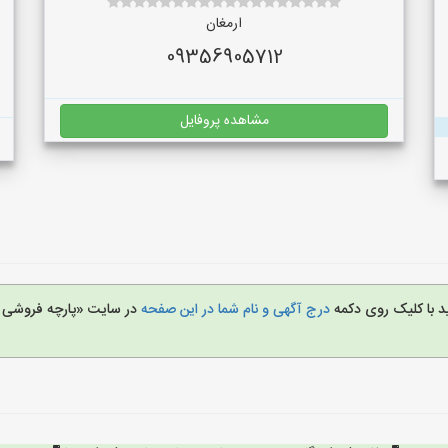
ارمغان
09356905712
مشاهده پروفایل
د با کلیک روی دکمه
درج آگهی و نام شما در این صفحه
در سایت «پارچه فروشی 