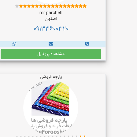
mr.parcheh
اصفهان
09133600320
مشاهده پروفایل
پارچه فروشی