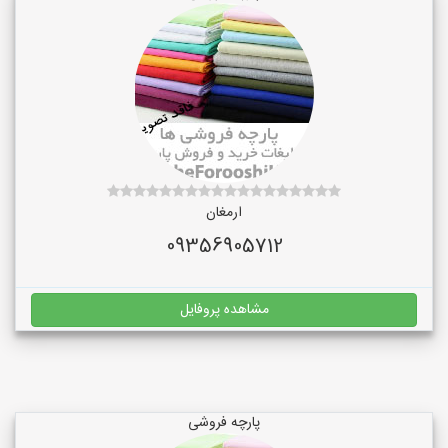
ارمغان
09356905712
مشاهده پروفایل
پارچه فروشی