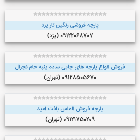
پارچه فروشی رنگین تار یزد
09122068707 (یزد)
فروش انواع پارچه های چاپی ساده پنبه خام نچرال
09128505670 (تهران)
پارچه فروش الماس بافت امید
09121750209 (تهران)