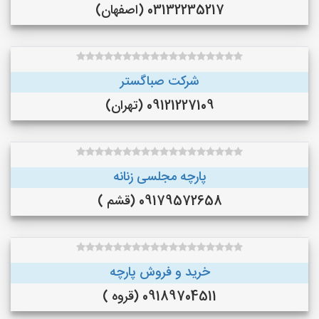
03132235217 (اصفهان)
شرکت صباگستر
09121227109 (تهران)
پارچه مجلسی زنانه
09179572658 (قشم )
خرید و فروش پارچه
09189704511 (قروه )