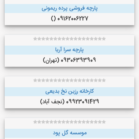
پارچه فروشی پرده ریمونی
09162006227 ()
پارچه سرا آریا
09306393909 (تهران)
کارخانه رزین نخ بدیعی
09923091429 (نجف‌ آباد)
موسسه گل پود