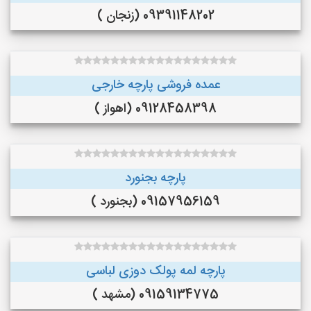
09391148202 (زنجان )
عمده فروشی پارچه خارجی
09128458398 (اهواز )
پارچه بجنورد
09157956159 (بجنورد )
پارچه لمه پولک دوزی لباسی
09159134775 (مشهد )