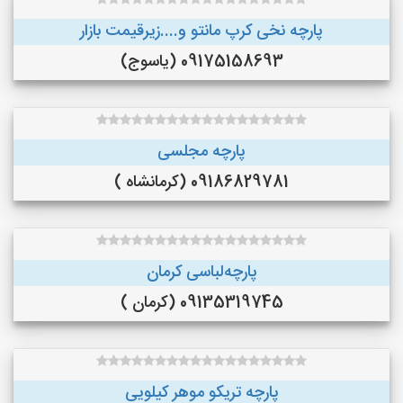
پارچه نخی کرپ مانتو و....زیرقیمت بازار
09175158693 (یاسوج)
پارچه مجلسی
09186829781 (کرمانشاه )
پارچه‌لباسی کرمان
09135319745 (کرمان )
پارچه تریکو موهر کیلویی