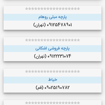
پارچه مبلی روهام
09125478901 (تهران)
پارچه فروشی اشکانی
09122231074 (تهران)
خیاط
09025190782 (قم)