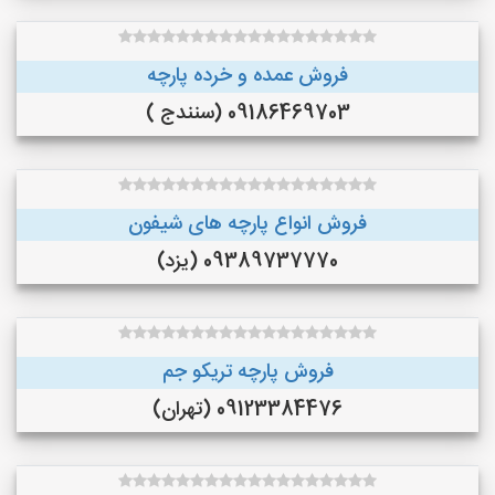
فروش عمده و خرده پارچه
09186469703 (سنندج )
فروش انواع پارچه های شیفون
09389737770 (یزد)
فروش پارچه تریکو جم
09123384476 (تهران)