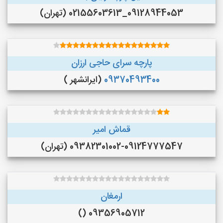
09128944053_02155603613 (تهران)
پارچه سرای حاجی ارزان
09370493400
(ایرانشهر )
قماش امیر
09382301002-09124777547 (تهران)
ارمغان
09356905712 ()