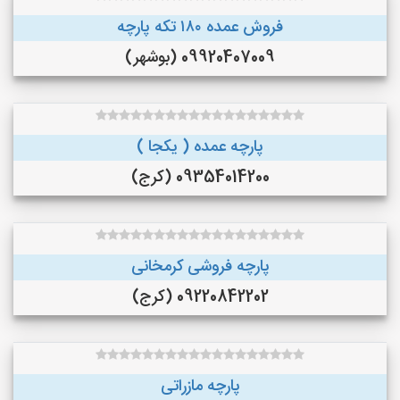
فروش عمده ۱۸۰ تکه پارچه
09920407009 (بوشهر)
پارچه عمده ( یکجا )
09354014200 (کرج)
پارچه فروشی کرمخانی
09220842202 (کرج)
پارچه مازراتی