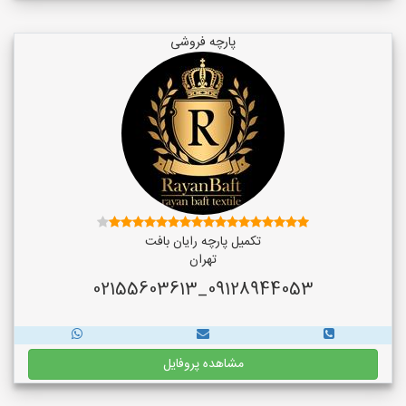
پارچه فروشی
تکمیل پارچه رایان بافت
تهران
09128944053_02155603613
مشاهده پروفایل