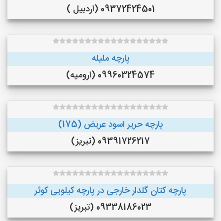
09372424501 (اردبیل )
پارچه ملیله
09960324574 (ارومیه)
پارچه حریر اسود عریض (175)
09391726217 (تبریز)
پارچه کتان گلدار خارجی در پارچه کیلویی کوثر
09338186023 (تبریز)