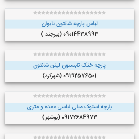
لباس پارچه شانتون تایوان
09014438993 (بیرجند )
پارچه خنک تابستون لینن شانتون
09192576501 (شهرکرد)
پارچه استوک مبلی لباسی عمده و متری
09172684973 (بوشهر)