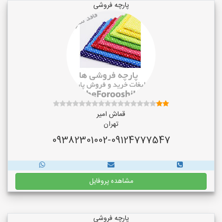
پارچه فروشی
قماش امیر
تهران
09382301002-09124777547
مشاهده پروفایل
پارچه فروشی