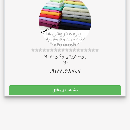
پارچه فروشی رنگین تار یزد
یزد
09122068707
مشاهده پروفایل