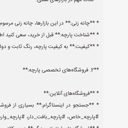
**نکات مهم در بازارهای سنتی:**
* **چانه زنی:** در این بازارها، چانه زنی مرسو
* **شناخت پارچه:** قبل از خرید، سعی کنید اطلا
* **کیفیت:** به کیفیت پارچه، رنگ ثابت و دوام
**2. فروشگاه‌های تخصصی پارچه:**
* **فروشگاه‌های آنلاین:**
* **جستجو در اینستاگرام:** بسیاری از فروشگ
#پارچه_خاص، #پارچه_بافت_دار، #پارچه_واردا