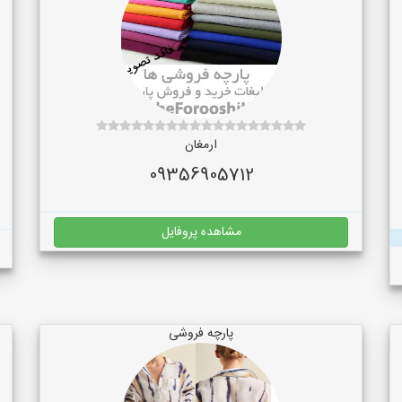
ارمغان
09356905712
مشاهده پروفایل
پارچه فروشی