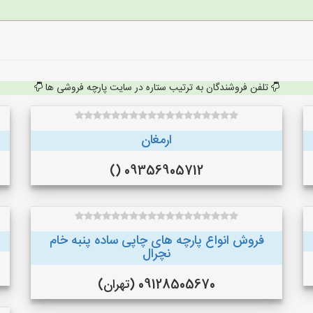
تلفن فروشندگان به ترتیب ستاره در سایت پارچه فروشی ها
ارمغان
09356905712 ()
فروش انواع پارچه های چاپی ساده پنبه خام
نچرال
09128505670 (تهران)