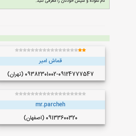
نام نموده و سپس خودتان را معرفی کنید.
قماش امیر
09382301002-09124777547 (تهران)
mr.parcheh
09133600320 (اصفهان)