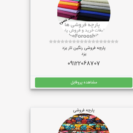
پارچه فروشی رنگین تار یزد
یزد
09122068707
مشاهده پروفایل
پارچه فروشی