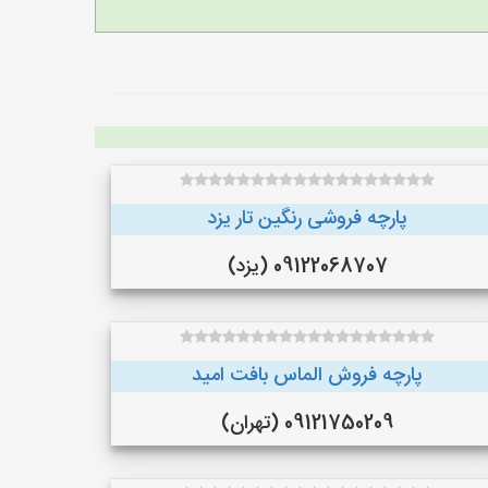
پارچه فروشی رنگین تار یزد
09122068707 (یزد)
پارچه فروش الماس بافت امید
09121750209 (تهران)