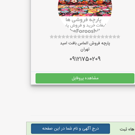
پارچه فروش الماس بافت امید
تهران
09121750209
مشاهده پروفایل
درج آگهی و نام شما در این صفحه
ها» ثبت