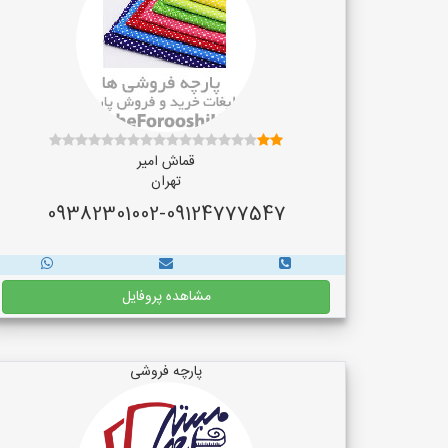
قماش امیر
تهران
09382301002-09124777547
مشاهده پروفایل
پارچه فروشی