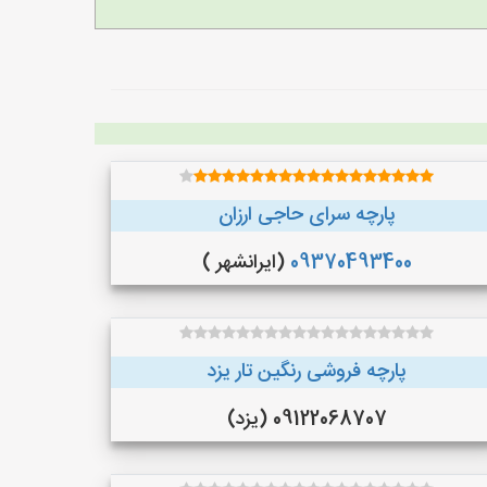
پارچه سرای حاجی ارزان
09370493400
(ایرانشهر )
پارچه فروشی رنگین تار یزد
09122068707 (یزد)