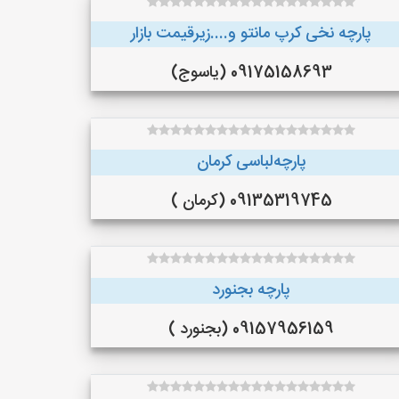
پارچه نخی کرپ مانتو و....زیرقیمت بازار
09175158693 (یاسوج)
پارچه‌لباسی کرمان
09135319745 (کرمان )
پارچه بجنورد
09157956159 (بجنورد )