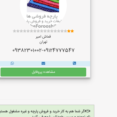
قماش امیر
تهران
09382301002-09124777547
مشاهده پروفایل
اگر شما هم به کار خرید و فروش پارچه و غیره مشغول هستی