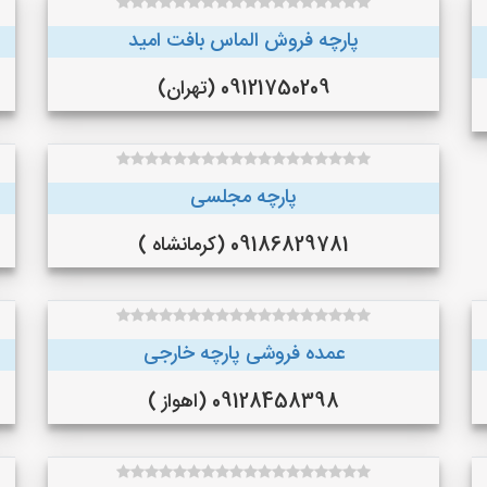
پارچه فروش الماس بافت امید
09121750209 (تهران)
پارچه مجلسی
09186829781 (کرمانشاه )
عمده فروشی پارچه خارجی
09128458398 (اهواز )