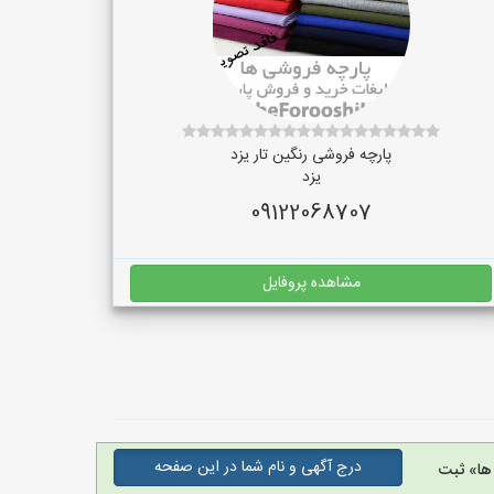
پارچه فروشی رنگین تار یزد
یزد
09122068707
مشاهده پروفایل
درج آگهی و نام شما در این صفحه
ها» ثبت