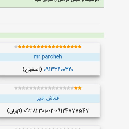
نام نموده و سپس خودتان را معرفی کنید.
mr.parcheh
09133600320
(اصفهان)
قماش امیر
09382301002-09124777547 (تهران)