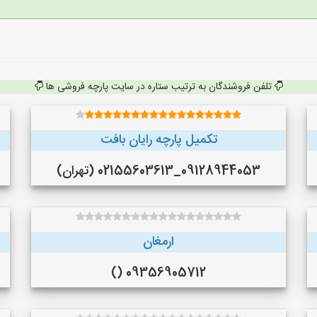
تلفن فروشندگان به ترتیب ستاره در سایت پارچه فروشی ها
تکمیل پارچه رایان بافت
09128944053_02155603613 (تهران)
ارمغان
09356905712 ()