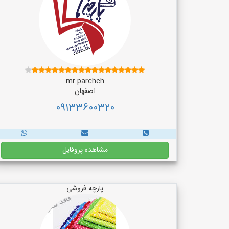
mr.parcheh
اصفهان
09133600320
مشاهده پروفایل
پارچه فروشی