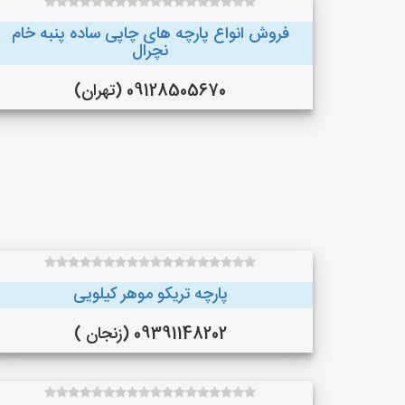
فروش انواع پارچه های چاپی ساده پنبه خام
نچرال
09128505670 (تهران)
پارچه تریکو موهر کیلویی
09391148202 (زنجان )