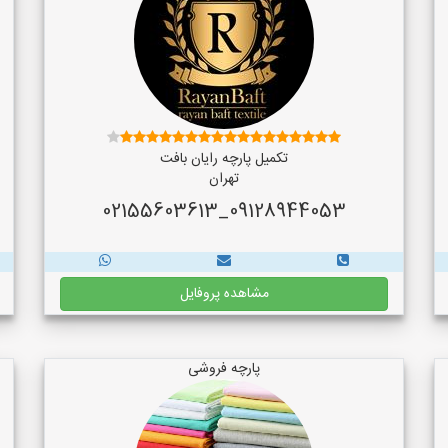
تکمیل پارچه رایان بافت
تهران
09128944053_02155603613
مشاهده پروفایل
پارچه فروشی