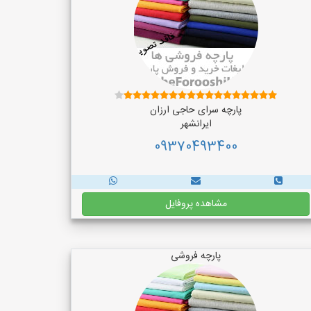
پارچه سرای حاجی ارزان
ایرانشهر
09370493400
مشاهده پروفایل
پارچه فروشی