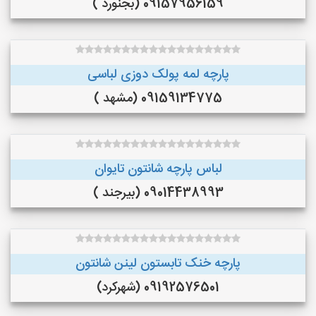
09157956159 (بجنورد )
پارچه لمه پولک دوزی لباسی
09159134775 (مشهد )
لباس پارچه شانتون تایوان
09014438993 (بیرجند )
پارچه خنک تابستون لینن شانتون
09192576501 (شهرکرد)