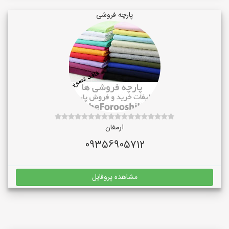
پارچه فروشی
ارمغان
09356905712
مشاهده پروفایل