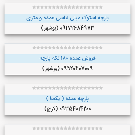
پارچه استوک مبلی لباسی عمده و متری
09172684973 (بوشهر)
فروش عمده ۱۸۰ تکه پارچه
09920407009 (بوشهر)
پارچه عمده ( یکجا )
09354014200 (کرج)