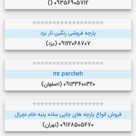
09356905712 ()
پارچه فروشی رنگین تار یزد
09122068707 (یزد)
mr.parcheh
09133600320 (اصفهان)
فروش انواع پارچه های چاپی ساده پنبه خام نچرال
09128505670 (تهران)