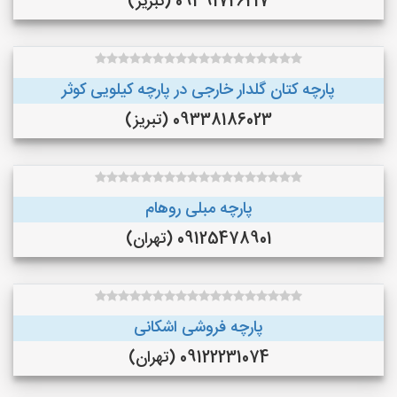
09391726217 (تبریز)
پارچه کتان گلدار خارجی در پارچه کیلویی کوثر
09338186023 (تبریز)
پارچه مبلی روهام
09125478901 (تهران)
پارچه فروشی اشکانی
09122231074 (تهران)