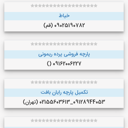
خیاط
09025190782 (قم)
پارچه فروشی پرده ریمونی
09162006227 ()
تکمیل پارچه رایان بافت
09128944053_02155603613 (تهران)