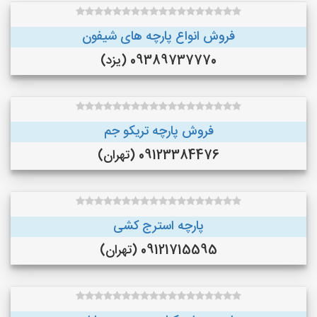
فروش انواع پارچه های شیفون
09389737770 (یزد)
فروش پارچه تریکو جم
09123384476 (تهران)
پارچه استرج کشی
09121715595 (تهران)