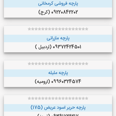
پارچه فروشی کرمخانی
09220842202 (کرج)
پارچه مازراتی
09372424501 (اردبیل )
پارچه ملیله
09960324574 (ارومیه)
پارچه حریر اسود عریض (175)