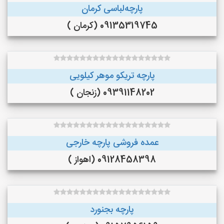
پارچه‌لباسی کرمان
09135319745 (کرمان )
پارچه تریکو موهر کیلویی
09391148202 (زنجان )
عمده فروشی پارچه خارجی
09128458398 (اهواز )
پارچه بجنورد