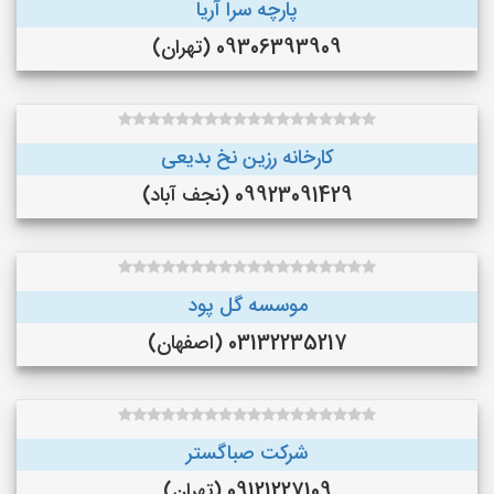
پارچه سرا آریا
09306393909 (تهران)
کارخانه رزین نخ بدیعی
09923091429 (نجف‌ آباد)
موسسه گل پود
03132235217 (اصفهان)
شرکت صباگستر
09121227109 (تهران)