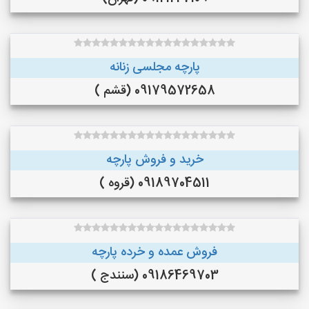
پارچه مجلسی زنانه
09179572658 (قشم )
خرید و فروش پارچه
09189704511 (قروه )
فروش عمده و خرده پارچه
09186469703 (سنندج )