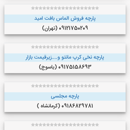
پارچه فروش الماس بافت امید
09121750209 (تهران)
پارچه نخی کرپ مانتو و....زیرقیمت بازار
09175158693 (یاسوج)
پارچه مجلسی
09186829781 (کرمانشاه )