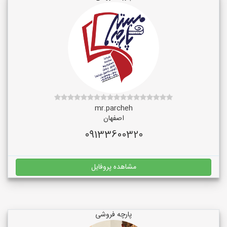
mr.parcheh
اصفهان
09133600320
مشاهده پروفایل
پارچه فروشی