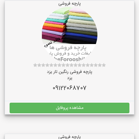
پارچه فروشی
پارچه فروشی رنگین تار یزد
یزد
09122068707
مشاهده پروفایل
پارچه فروشی