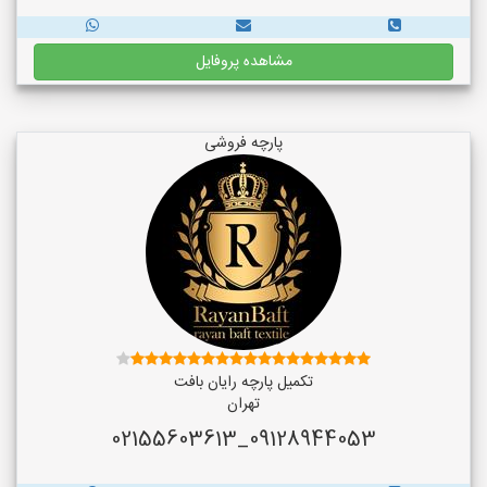
مشاهده پروفایل
پارچه فروشی
تکمیل پارچه رایان بافت
تهران
09128944053_02155603613