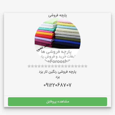
پارچه فروشی
پارچه فروشی رنگین تار یزد
یزد
09122068707
مشاهده پروفایل