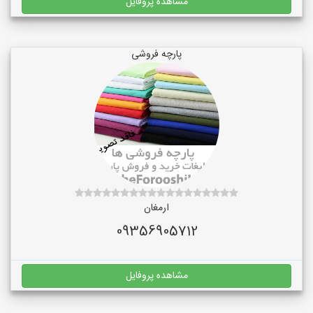
مشاهده پروفایل
پارچه فروشی
ارمغان
09356905712
مشاهده پروفایل