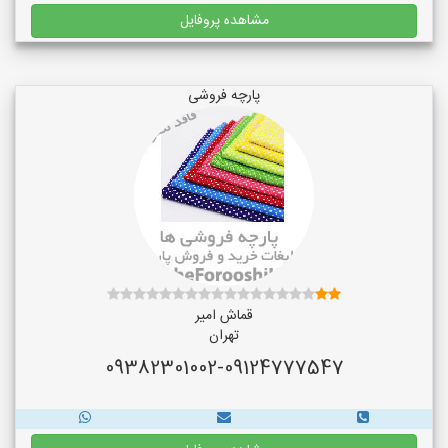
مشاهده پروفایل
پارچه فروشی
قماش امیر
تهران
09382301002-09124777547