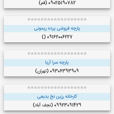
09025190782 (قم)
پارچه فروشی پرده ریمونی
09162006227 ()
پارچه سرا آریا
09306393909 (تهران)
کارخانه رزین نخ بدیعی
09923091429 (نجف‌ آباد)