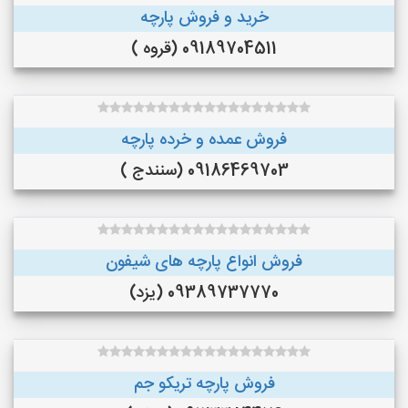
خرید و فروش پارچه
09189704511 (قروه )
فروش عمده و خرده پارچه
09186469703 (سنندج )
فروش انواع پارچه های شیفون
09389737770 (یزد)
فروش پارچه تریکو جم