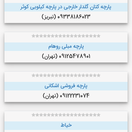
پارچه کتان گلدار خارجی در پارچه کیلویی کوثر
09338186023 (تبریز)
پارچه مبلی روهام
09125478901 (تهران)
پارچه فروشی اشکانی
09122231074 (تهران)
خیاط