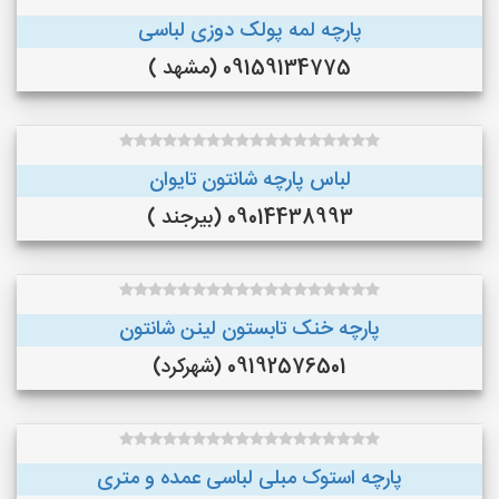
پارچه لمه پولک دوزی لباسی
09159134775 (مشهد )
لباس پارچه شانتون تایوان
09014438993 (بیرجند )
پارچه خنک تابستون لینن شانتون
09192576501 (شهرکرد)
پارچه استوک مبلی لباسی عمده و متری