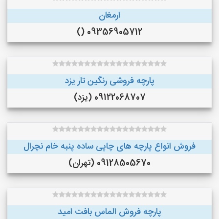
ارمغان
09356905712 ()
پارچه فروشی رنگین تار یزد
09122068707 (یزد)
فروش انواع پارچه های چاپی ساده پنبه خام نچرال
09128505670 (تهران)
پارچه فروش الماس بافت امید