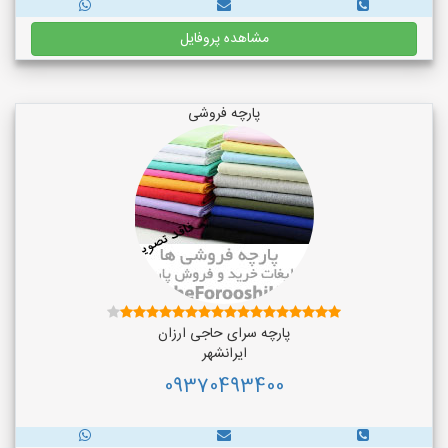
مشاهده پروفایل
پارچه فروشی
پارچه سرای حاجی ارزان
ایرانشهر
09370493400