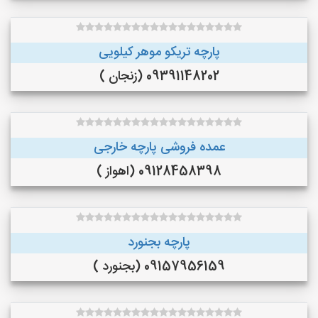
پارچه تریکو موهر کیلویی
09391148202 (زنجان )
عمده فروشی پارچه خارجی
09128458398 (اهواز )
پارچه بجنورد
09157956159 (بجنورد )