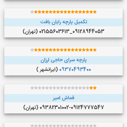
تکمیل پارچه رایان بافت
09128944053_02155603613 (تهران)
پارچه سرای حاجی ارزان
09370493400
(ایرانشهر )
قماش امیر
09382301002-09124777547 (تهران)