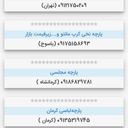
09121750209 (تهران)
پارچه نخی کرپ مانتو و....زیرقیمت بازار
09175158693 (یاسوج)
پارچه مجلسی
09186829781 (کرمانشاه )
پارچه‌لباسی کرمان
09135319745 (کرمان )