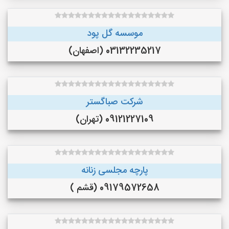
موسسه گل پود
03132235217 (اصفهان)
شرکت صباگستر
09121227109 (تهران)
پارچه مجلسی زنانه
09179572658 (قشم )