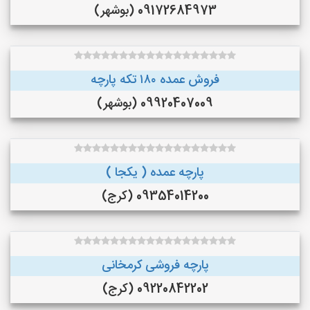
09172684973 (بوشهر)
فروش عمده ۱۸۰ تکه پارچه
09920407009 (بوشهر)
پارچه عمده ( یکجا )
09354014200 (کرج)
پارچه فروشی کرمخانی
09220842202 (کرج)