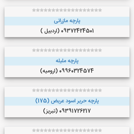
پارچه مازراتی
09372424501 (اردبیل )
پارچه ملیله
09960324574 (ارومیه)
پارچه حریر اسود عریض (175)
09391726217 (تبریز)