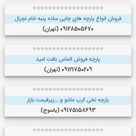
فروش انواع پارچه های چاپی ساده پنبه خام نچرال
09128505670 (تهران)
پارچه فروش الماس بافت امید
09121750209 (تهران)
پارچه نخی کرپ مانتو و....زیرقیمت بازار
09175158693 (یاسوج)