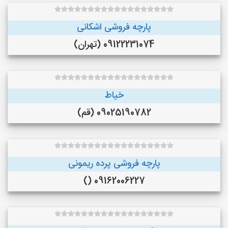
پارچه فروشی اشکانی
09122231074 (تهران)
خیاط
09025190782 (قم)
پارچه فروشی پرده ریمونی
09162006227 ()