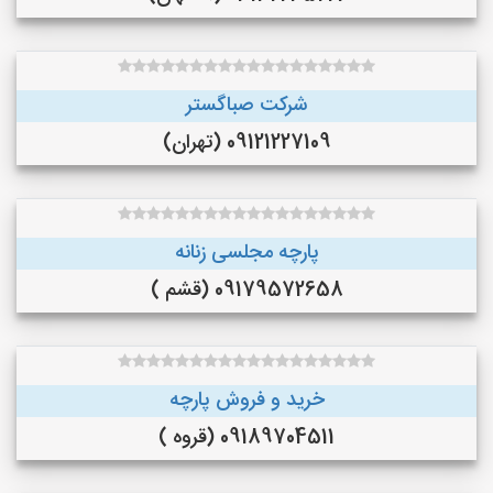
شرکت صباگستر
09121227109 (تهران)
پارچه مجلسی زنانه
09179572658 (قشم )
خرید و فروش پارچه
09189704511 (قروه )