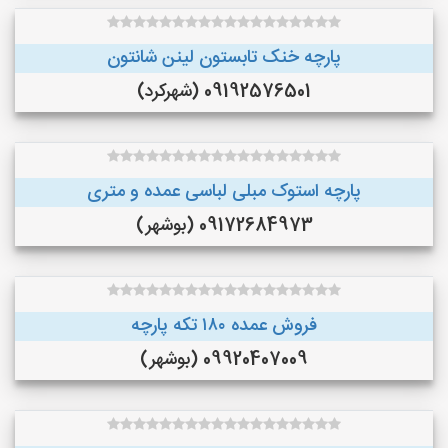
پارچه خنک تابستون لینن شانتون
09192576501 (شهرکرد)
پارچه استوک مبلی لباسی عمده و متری
09172684973 (بوشهر)
فروش عمده ۱۸۰ تکه پارچه
09920407009 (بوشهر)