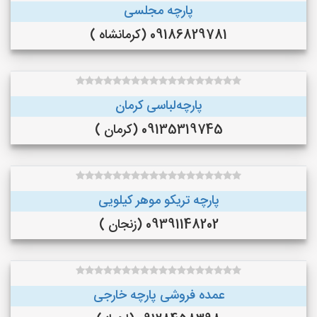
پارچه مجلسی
09186829781 (کرمانشاه )
پارچه‌لباسی کرمان
09135319745 (کرمان )
پارچه تریکو موهر کیلویی
09391148202 (زنجان )
عمده فروشی پارچه خارجی