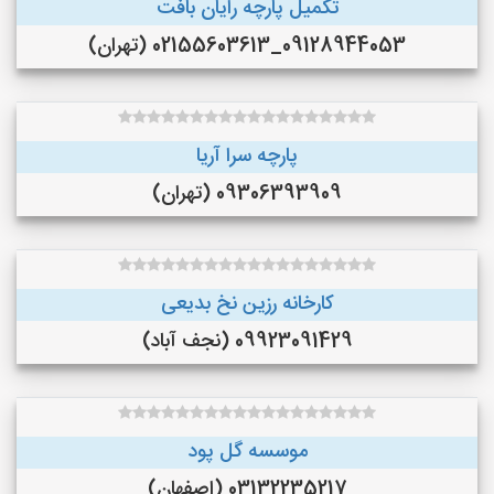
تکمیل پارچه رایان بافت
09128944053_02155603613 (تهران)
پارچه سرا آریا
09306393909 (تهران)
کارخانه رزین نخ بدیعی
09923091429 (نجف‌ آباد)
موسسه گل پود
03132235217 (اصفهان)