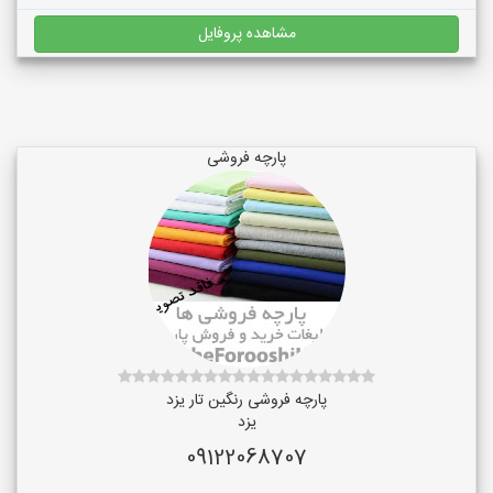
مشاهده پروفایل
پارچه فروشی
پارچه فروشی رنگین تار یزد
یزد
09122068707