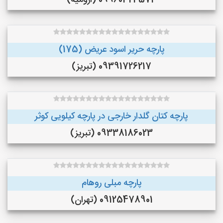
09960324574 (ارومیه)
پارچه حریر اسود عریض (175)
09391726217 (تبریز)
پارچه کتان گلدار خارجی در پارچه کیلویی کوثر
09338186023 (تبریز)
پارچه مبلی روهام
09125478901 (تهران)