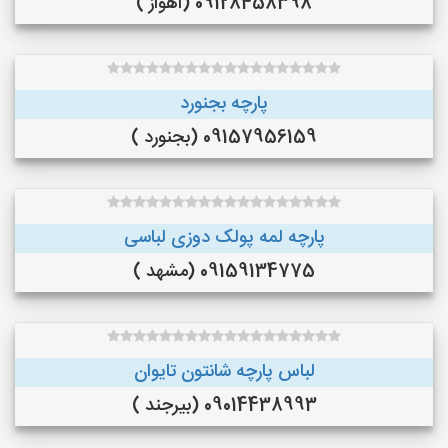
09128458398 (اهواز )
پارچه بجنورد
09157956159 (بجنورد )
پارچه لمه پولک دوزی لباسی
09159134775 (مشهد )
لباس پارچه شانتون تایوان
09014438993 (بیرجند )