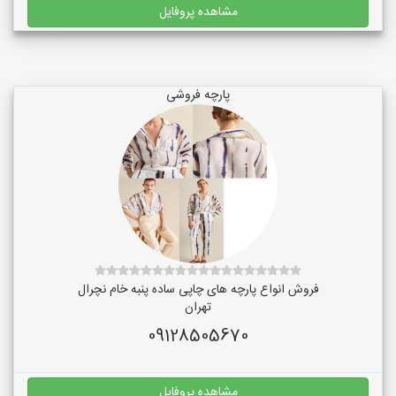
مشاهده پروفایل
پارچه فروشی
فروش انواع پارچه های چاپی ساده پنبه خام نچرال
تهران
09128505670
مشاهده پروفایل