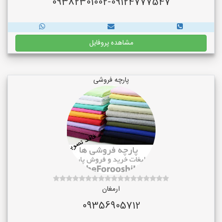
09382301002-09124777547
مشاهده پروفایل
پارچه فروشی
ارمغان
09356905712