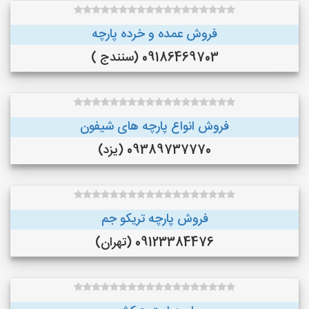
فروش عمده و خرده پارچه
09186469703 (سنندج )
فروش انواع پارچه های شیفون
09389737770 (یزد)
فروش پارچه تریکو جم
09123384476 (تهران)