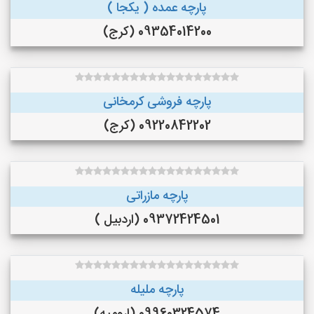
پارچه عمده ( یکجا )
09354014200 (کرج)
پارچه فروشی کرمخانی
09220842202 (کرج)
پارچه مازراتی
09372424501 (اردبیل )
پارچه ملیله