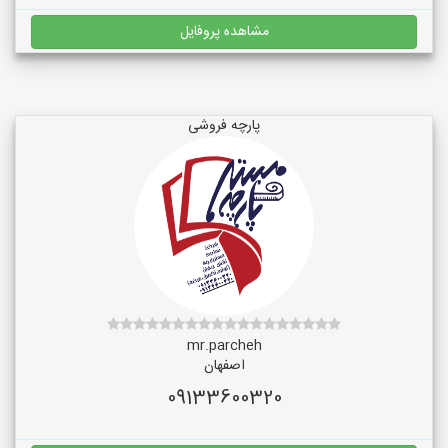
مشاهده پروفایل
پارچه فروشی
mr.parcheh
اصفهان
09133600320