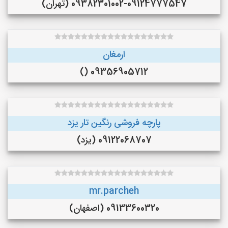
09382301002-09124777547 (تهران)
ارمغان
09356905712 ()
پارچه فروشی رنگین تار یزد
09122068707 (یزد)
mr.parcheh
09133600320 (اصفهان)