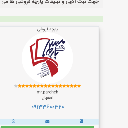
جهت ثبت آگهی و تبلیغات پارچه فروشی ها می ب
پارچه فروشی
mr.parcheh
اصفهان
09133600320