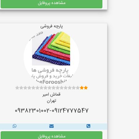
مشاهده پروفایل
پارچه فروشی
قماش امیر
تهران
09382301002-09124777547
مشاهده پروفایل