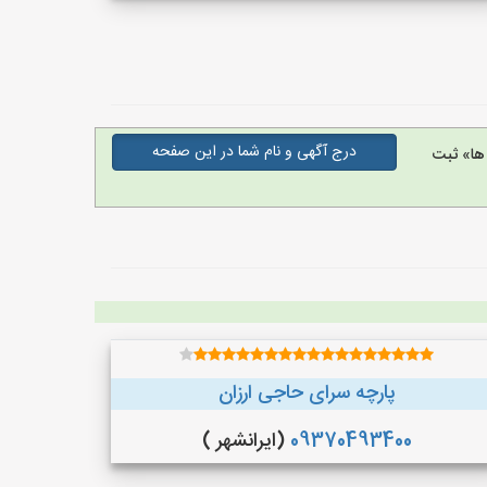
درج آگهی و نام شما در این صفحه
ها» ثبت
پارچه سرای حاجی ارزان
09370493400
(ایرانشهر )