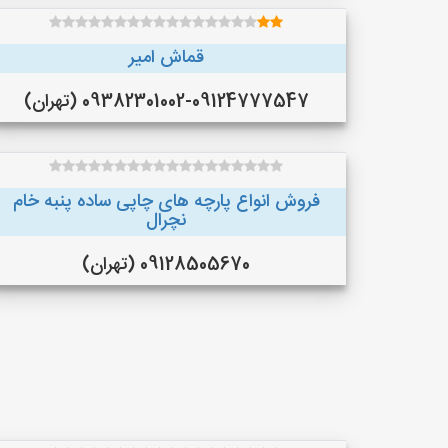
قماش امیر
09382301002-09124777547 (تهران)
فروش انواع پارچه های چاپی ساده پنبه خام
نچرال
09128505670 (تهران)