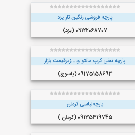
پارچه فروشی رنگین تار یزد
09122068707 (یزد)
پارچه نخی کرپ مانتو و....زیرقیمت بازار
09175158693 (یاسوج)
پارچه‌لباسی کرمان
09135319745 (کرمان )