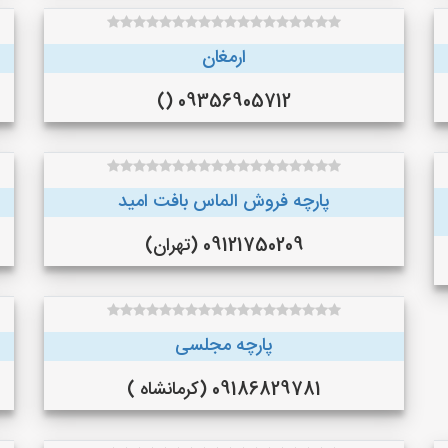
ارمغان
09356905712 ()
پارچه فروش الماس بافت امید
09121750209 (تهران)
پارچه مجلسی
09186829781 (کرمانشاه )