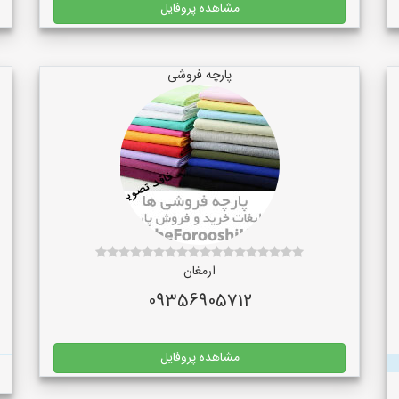
مشاهده پروفایل
پارچه فروشی
ارمغان
09356905712
مشاهده پروفایل