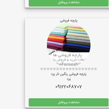
مشاهده پروفایل
پارچه فروشی
پارچه فروشی رنگین تار یزد
یزد
09122068707
مشاهده پروفایل