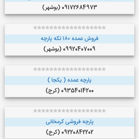
09172684973 (بوشهر)
فروش عمده ۱۸۰ تکه پارچه
09920407009 (بوشهر)
پارچه عمده ( یکجا )
09354014200 (کرج)
پارچه فروشی کرمخانی
09220842202 (کرج)