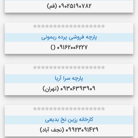
09025190782 (قم)
پارچه فروشی پرده ریمونی
09162006227 ()
پارچه سرا آریا
09306393909 (تهران)
کارخانه رزین نخ بدیعی
09923091429 (نجف‌ آباد)