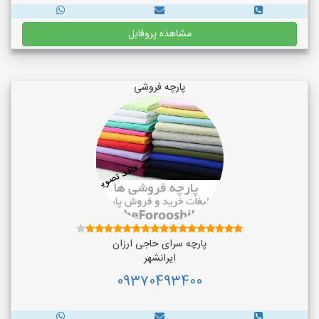
مشاهده پروفایل
پارچه فروشی
پارچه سرای حاجی ارزان
ایرانشهر
09370493400