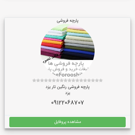
پارچه فروشی
پارچه فروشی رنگین تار یزد
یزد
09122068707
مشاهده پروفایل