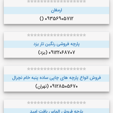
ارمغان
09356905712 ()
پارچه فروشی رنگین تار یزد
09122068707 (یزد)
فروش انواع پارچه های چاپی ساده پنبه خام نچرال
09128505670 (تهران)
پارچه فروش الماس بافت امید