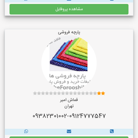
مشاهده پروفایل
پارچه فروشی
قماش امیر
تهران
09382301002-09124777547