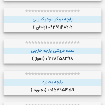
پارچه تریکو موهر کیلویی
09391148202 (زنجان )
عمده فروشی پارچه خارجی
09128458398 (اهواز )
پارچه بجنورد
09157956159 (بجنورد )