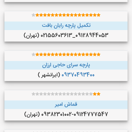
تکمیل پارچه رایان بافت
09128944053_02155603613 (تهران)
پارچه سرای حاجی ارزان
09370493400
(ایرانشهر )
قماش امیر
09382301002-09124777547 (تهران)