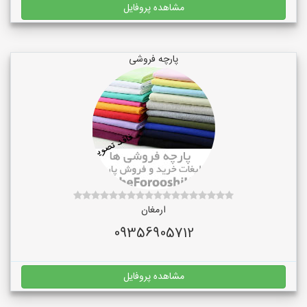
مشاهده پروفایل
پارچه فروشی
ارمغان
09356905712
مشاهده پروفایل