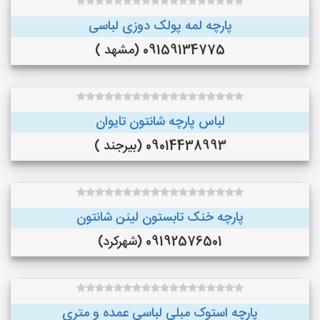
پارچه لمه پولک دوزی لباسی
09159134775 (مشهد )
لباس پارچه شانتون تایوان
09014438993 (بیرجند )
پارچه خنک تابستون لینن شانتون
09192576501 (شهرکرد)
پارچه استوک مبلی لباسی عمده و متری