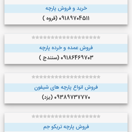
خرید و فروش پارچه
09189704511 (قروه )
فروش عمده و خرده پارچه
09186469703 (سنندج )
فروش انواع پارچه های شیفون
09389737770 (یزد)
فروش پارچه تریکو جم