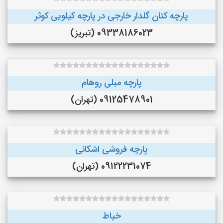
پارچه کتان گلدار خارجی در پارچه کیلویی کوثر
09338186023 (تبریز)
پارچه مبلی روهام
09125478901 (تهران)
پارچه فروشی اشکانی
09122231074 (تهران)
خیاط