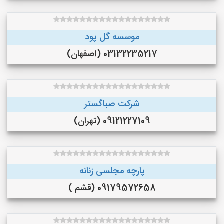
موسسه گل پود
03132235217 (اصفهان)
شرکت صباگستر
09121227109 (تهران)
پارچه مجلسی زنانه
09179572658 (قشم )