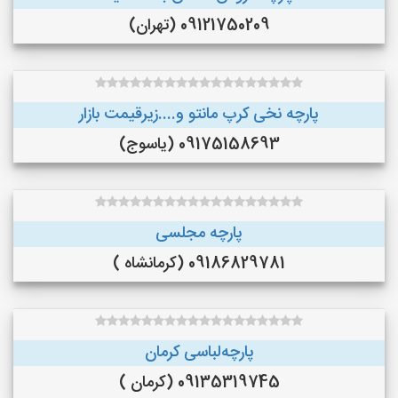
09121750209 (تهران)
پارچه نخی کرپ مانتو و....زیرقیمت بازار
09175158693 (یاسوج)
پارچه مجلسی
09186829781 (کرمانشاه )
پارچه‌لباسی کرمان
09135319745 (کرمان )