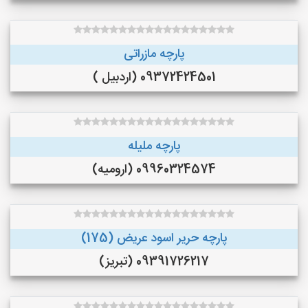
پارچه مازراتی
09372424501 (اردبیل )
پارچه ملیله
09960324574 (ارومیه)
پارچه حریر اسود عریض (175)
09391726217 (تبریز)