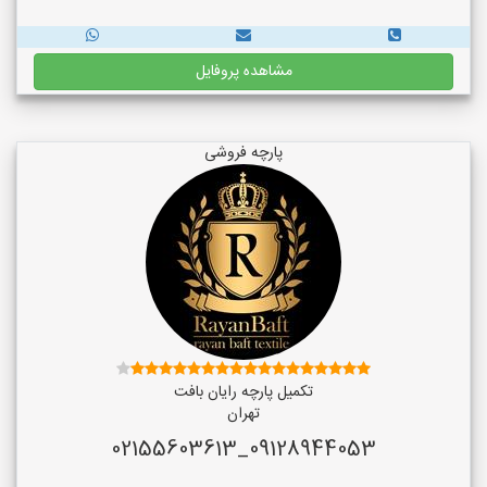
مشاهده پروفایل
پارچه فروشی
تکمیل پارچه رایان بافت
تهران
09128944053_02155603613