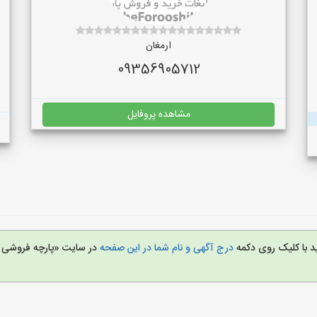
ارمغان
09356905712
مشاهده پروفایل
د با کلیک روی دکمه
درج آگهی و نام شما در این صفحه
در سایت «پارچه فروشی 