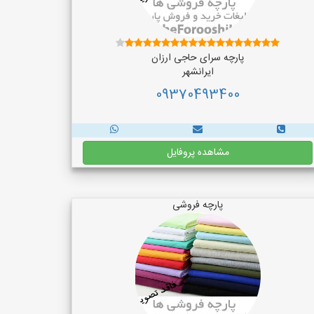
پارچه سرای حاجی ارزان
ایرانشهر
09370493400
مشاهده پروفایل
پارچه فروشی