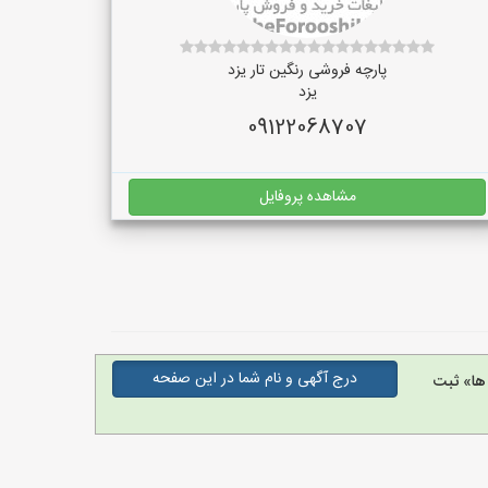
پارچه فروشی رنگین تار یزد
یزد
09122068707
مشاهده پروفایل
درج آگهی و نام شما در این صفحه
ها» ثبت