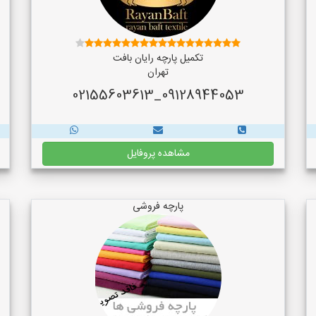
تکمیل پارچه رایان بافت
تهران
09128944053_02155603613
مشاهده پروفایل
پارچه فروشی