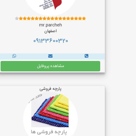
mr.parcheh
اصفهان
09133600320
مشاهده پروفایل
پارچه فروشی