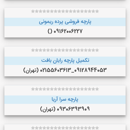
پارچه فروشی پرده ریمونی
09162006227 ()
تکمیل پارچه رایان بافت
09128944053_02155603613 (تهران)
پارچه سرا آریا
09306393909 (تهران)