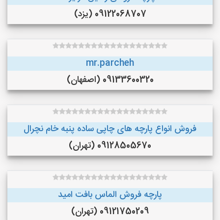
09122068707 (یزد)
mr.parcheh
09133600320 (اصفهان)
فروش انواع پارچه های چاپی ساده پنبه خام نچرال
09128505670 (تهران)
پارچه فروش الماس بافت امید
09121750209 (تهران)