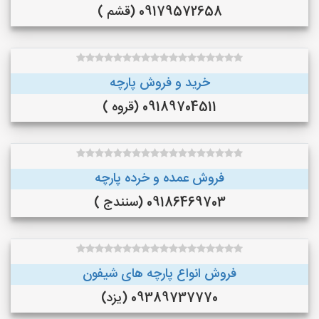
09179572658 (قشم )
خرید و فروش پارچه
09189704511 (قروه )
فروش عمده و خرده پارچه
09186469703 (سنندج )
فروش انواع پارچه های شیفون
09389737770 (یزد)