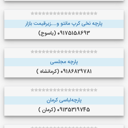
پارچه نخی کرپ مانتو و....زیرقیمت بازار
09175158693 (یاسوج)
پارچه مجلسی
09186829781 (کرمانشاه )
پارچه‌لباسی کرمان
09135319745 (کرمان )