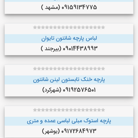
09159134775 (مشهد )
لباس پارچه شانتون تایوان
09014438993 (بیرجند )
پارچه خنک تابستون لینن شانتون
09192576501 (شهرکرد)
پارچه استوک مبلی لباسی عمده و متری
09172684973 (بوشهر)