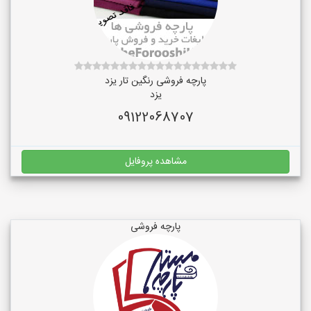
پارچه فروشی رنگین تار یزد
یزد
09122068707
مشاهده پروفایل
پارچه فروشی