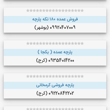
فروش عمده ۱۸۰ تکه پارچه
09920407009 (بوشهر)
پارچه عمده ( یکجا )
09354014200 (کرج)
پارچه فروشی کرمخانی
09220842202 (کرج)