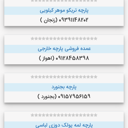
پارچه تریکو موهر کیلویی
09391148202 (زنجان )
عمده فروشی پارچه خارجی
09128458398 (اهواز )
پارچه بجنورد
09157956159 (بجنورد )
پارچه لمه پولک دوزی لباسی