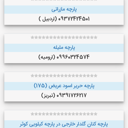
پارچه مازراتی
09372424501 (اردبیل )
پارچه ملیله
09960324574 (ارومیه)
پارچه حریر اسود عریض (175)
09391726217 (تبریز)
پارچه کتان گلدار خارجی در پارچه کیلویی کوثر