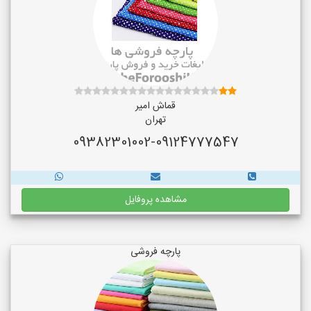
قماش امیر
تهران
09382301002-09124777547
مشاهده پروفایل
پارچه فروشی