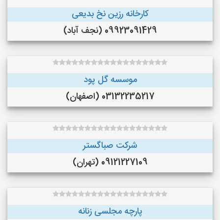
کارخانه رزین نخ بدیعی
09923091429 (نجف‌ آباد)
موسسه گل پود
03132235217 (اصفهان)
شرکت صباگستر
09121227109 (تهران)
پارچه مجلسی زنانه