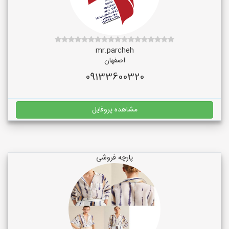
mr.parcheh
اصفهان
09133600320
مشاهده پروفایل
پارچه فروشی