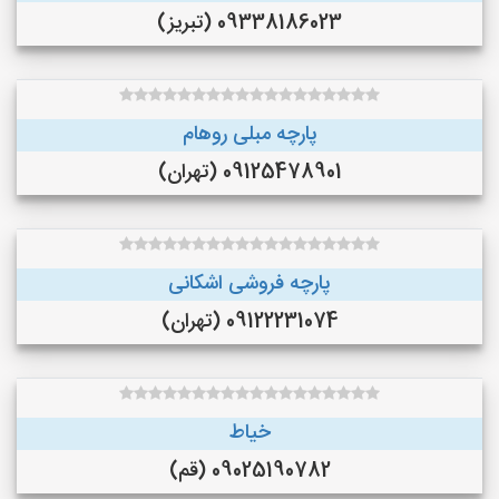
09338186023 (تبریز)
پارچه مبلی روهام
09125478901 (تهران)
پارچه فروشی اشکانی
09122231074 (تهران)
خیاط
09025190782 (قم)