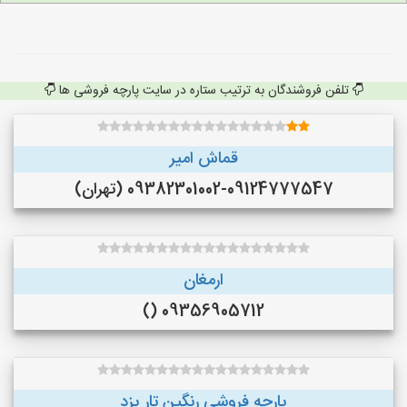
تلفن فروشندگان به ترتیب ستاره در سایت پارچه فروشی ها
قماش امیر
09382301002-09124777547 (تهران)
ارمغان
09356905712 ()
پارچه فروشی رنگین تار یزد