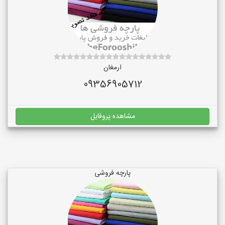
ارمغان
09356905712
مشاهده پروفایل
پارچه فروشی