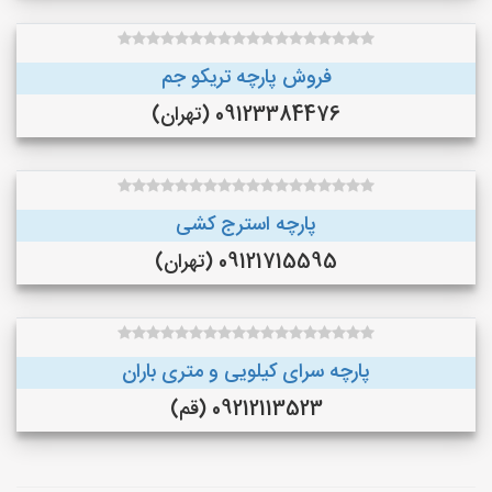
فروش پارچه تریکو جم
09123384476 (تهران)
پارچه استرج کشی
09121715595 (تهران)
پارچه سرای کیلویی و متری باران
09212113523 (قم)