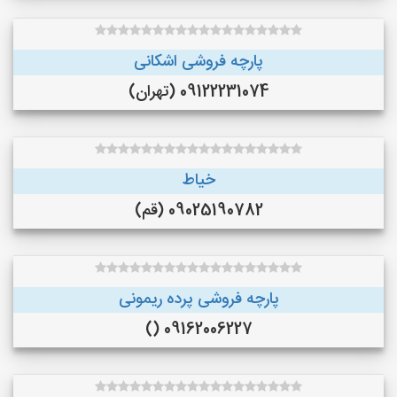
پارچه فروشی اشکانی
09122231074 (تهران)
خیاط
09025190782 (قم)
پارچه فروشی پرده ریمونی
09162006227 ()