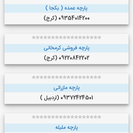
پارچه عمده ( یکجا )
09354014200 (کرج)
پارچه فروشی کرمخانی
09220842202 (کرج)
پارچه مازراتی
09372424501 (اردبیل )
پارچه ملیله