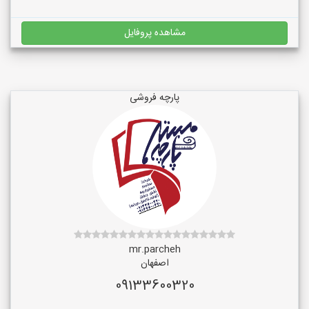
مشاهده پروفایل
پارچه فروشی
mr.parcheh
اصفهان
09133600320