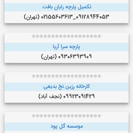
تکمیل پارچه رایان بافت
09128944053_02155603613 (تهران)
پارچه سرا آریا
09306393909 (تهران)
کارخانه رزین نخ بدیعی
09923091429 (نجف‌ آباد)
موسسه گل پود