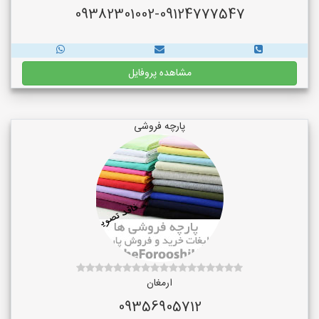
09382301002-09124777547
مشاهده پروفایل
پارچه فروشی
ارمغان
09356905712