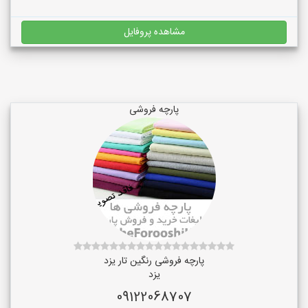
مشاهده پروفایل
پارچه فروشی
پارچه فروشی رنگین تار یزد
یزد
09122068707