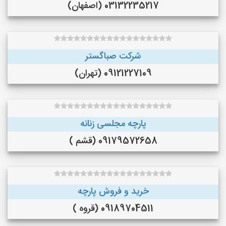
03132235217 (اصفهان)
شرکت صباگستر
09121227109 (تهران)
پارچه مجلسی زنانه
09179572658 (قشم )
خرید و فروش پارچه
09189704511 (قروه )