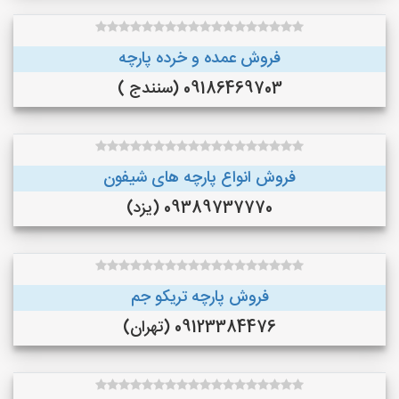
فروش عمده و خرده پارچه
09186469703 (سنندج )
فروش انواع پارچه های شیفون
09389737770 (یزد)
فروش پارچه تریکو جم
09123384476 (تهران)