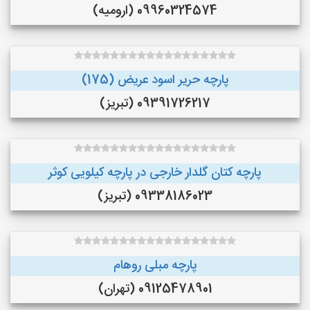
09960324574 (ارومیه)
پارچه حریر اسود عریض (175)
09391726217 (تبریز)
پارچه کتان گلدار خارجی در پارچه کیلویی کوثر
09338186023 (تبریز)
پارچه مبلی روهام
09125478901 (تهران)