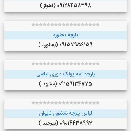
09128458398 (اهواز )
پارچه بجنورد
09157956159 (بجنورد )
پارچه لمه پولک دوزی لباسی
09159134775 (مشهد )
لباس پارچه شانتون تایوان
09014438993 (بیرجند )