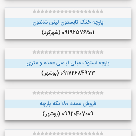
پارچه خنک تابستون لینن شانتون
09192576501 (شهرکرد)
پارچه استوک مبلی لباسی عمده و متری
09172684973 (بوشهر)
فروش عمده ۱۸۰ تکه پارچه
09920407009 (بوشهر)