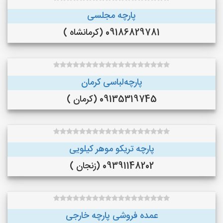
پارچه مجلسی
09186829781 (کرمانشاه )
پارچه‌لباسی کرمان
09135319745 (کرمان )
پارچه تریکو موهر کیلویی
09391148202 (زنجان )
عمده فروشی پارچه خارجی