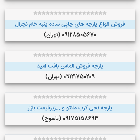
فروش انواع پارچه های چاپی ساده پنبه خام نچرال
09128505670 (تهران)
پارچه فروش الماس بافت امید
09121750209 (تهران)
پارچه نخی کرپ مانتو و....زیرقیمت بازار
09175158693 (یاسوج)