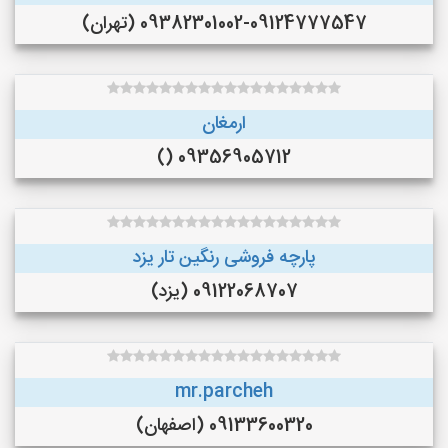
09382301002-09124777547 (تهران)
ارمغان
09356905712 ()
پارچه فروشی رنگین تار یزد
09122068707 (یزد)
mr.parcheh
09133600320 (اصفهان)