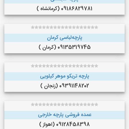
09186829781 (کرمانشاه )
پارچه‌لباسی کرمان
09135319745 (کرمان )
پارچه تریکو موهر کیلویی
09391148202 (زنجان )
عمده فروشی پارچه خارجی
09128458398 (اهواز )