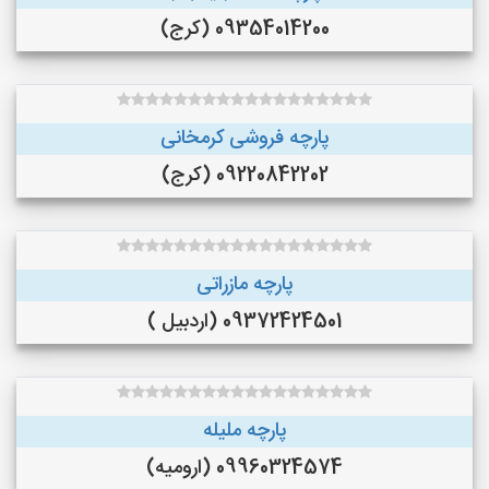
09354014200 (کرج)
پارچه فروشی کرمخانی
09220842202 (کرج)
پارچه مازراتی
09372424501 (اردبیل )
پارچه ملیله
09960324574 (ارومیه)