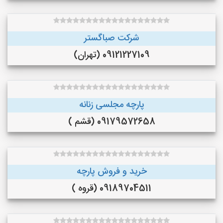
شرکت صباگستر
09121227109 (تهران)
پارچه مجلسی زنانه
09179572658 (قشم )
خرید و فروش پارچه
09189704511 (قروه )