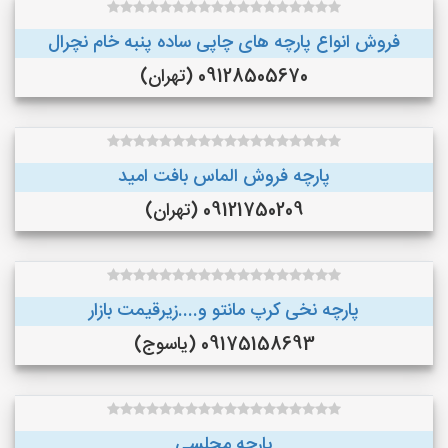
فروش انواع پارچه های چاپی ساده پنبه خام نچرال
09128505670 (تهران)
پارچه فروش الماس بافت امید
09121750209 (تهران)
پارچه نخی کرپ مانتو و....زیرقیمت بازار
09175158693 (یاسوج)
پارچه مجلسی