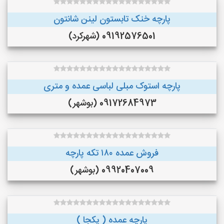
پارچه خنک تابستون لینن شانتون
09192576501 (شهرکرد)
پارچه استوک مبلی لباسی عمده و متری
09172684973 (بوشهر)
فروش عمده ۱۸۰ تکه پارچه
09920407009 (بوشهر)
پارچه عمده ( یکجا )