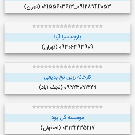
09128944053_02155603613 (تهران)
پارچه سرا آریا
09306393909 (تهران)
کارخانه رزین نخ بدیعی
09923091429 (نجف‌ آباد)
موسسه گل پود
03132235217 (اصفهان)