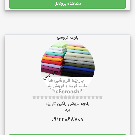
مشاهده پروفایل
پارچه فروشی
پارچه فروشی رنگین تار یزد
یزد
09122068707