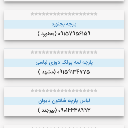
پارچه بجنورد
09157956159 (بجنورد )
پارچه لمه پولک دوزی لباسی
09159134775 (مشهد )
لباس پارچه شانتون تایوان
09014438993 (بیرجند )