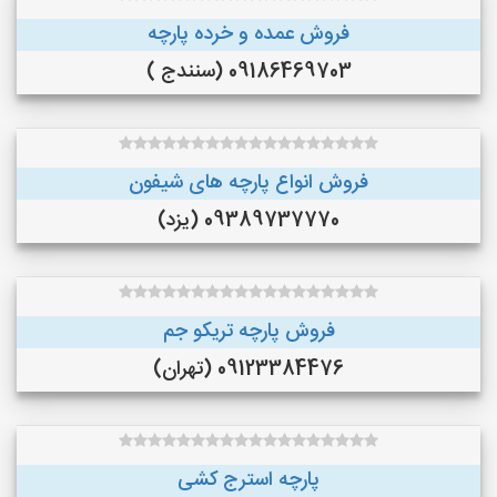
فروش عمده و خرده پارچه
09186469703 (سنندج )
فروش انواع پارچه های شیفون
09389737770 (یزد)
فروش پارچه تریکو جم
09123384476 (تهران)
پارچه استرج کشی