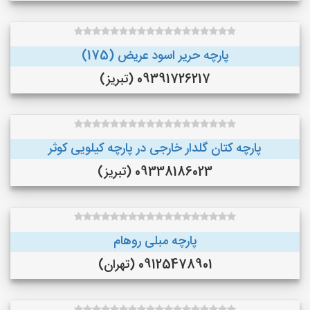
پارچه حریر اسود عریض (175)
09391726217 (تبریز)
پارچه کتان گلدار خارجی در پارچه کیلویی کوثر
09338186023 (تبریز)
پارچه مبلی روهام
09125478901 (تهران)