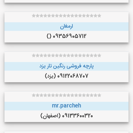
ارمغان
09356905712 ()
پارچه فروشی رنگین تار یزد
09122068707 (یزد)
mr.parcheh
09133600320 (اصفهان)