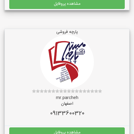
مشاهده پروفایل
پارچه فروشی
mr.parcheh
اصفهان
09133600320
مشاهده پروفایل