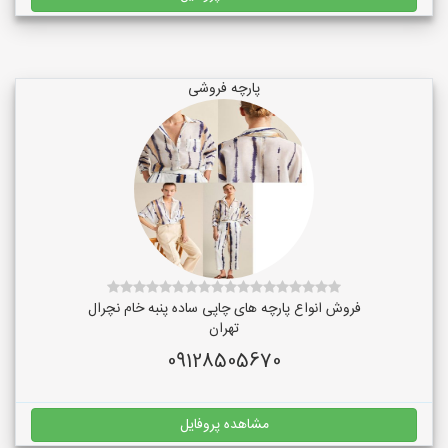
پارچه فروشی
فروش انواع پارچه های چاپی ساده پنبه خام نچرال
تهران
09128505670
مشاهده پروفایل