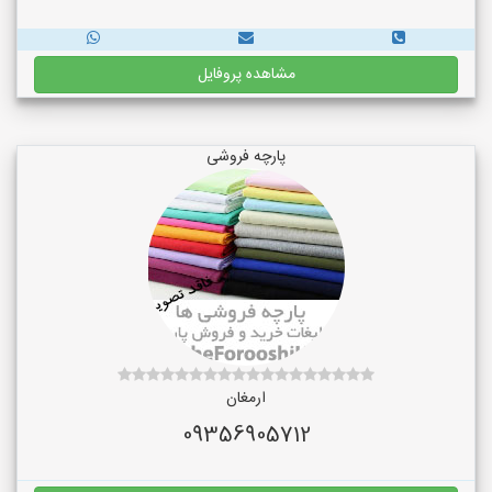
مشاهده پروفایل
پارچه فروشی
ارمغان
09356905712