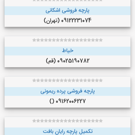
پارچه فروشی اشکانی
09122231074 (تهران)
خیاط
09025190782 (قم)
پارچه فروشی پرده ریمونی
09162006227 ()
تکمیل پارچه رایان بافت