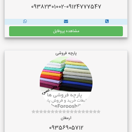
09382301002-09124777547
مشاهده پروفایل
پارچه فروشی
ارمغان
09356905712