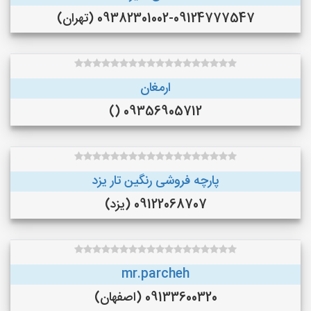
09382301002-09124777547 (تهران)
ارمغان
09356905712 ()
پارچه فروشی رنگین تار یزد
09122068707 (یزد)
mr.parcheh
09133600320 (اصفهان)