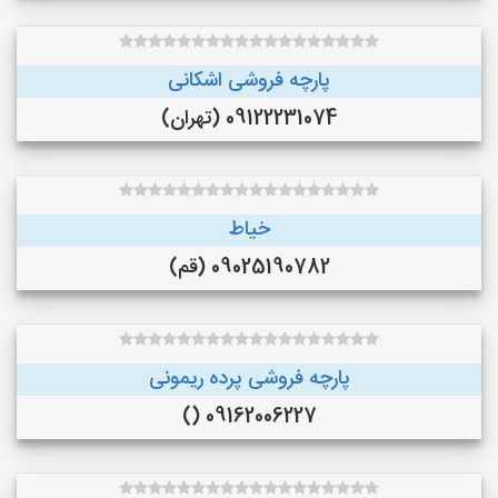
پارچه فروشی اشکانی
09122231074 (تهران)
خیاط
09025190782 (قم)
پارچه فروشی پرده ریمونی
09162006227 ()