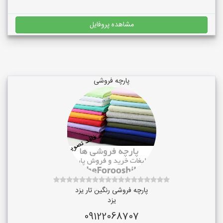
مشاهده پروفایل
پارچه فروشی
پارچه فروشی رنگین تار یزد
یزد
09122068707