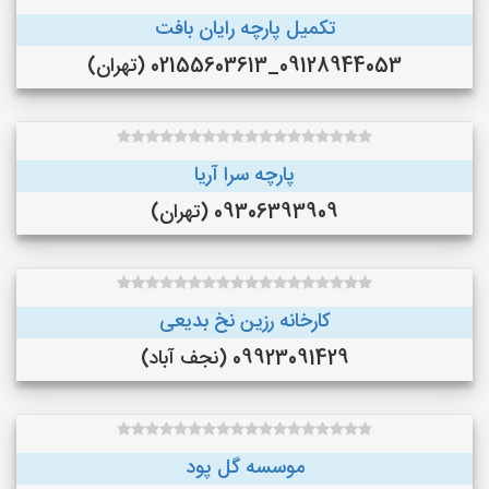
تکمیل پارچه رایان بافت
09128944053_02155603613 (تهران)
پارچه سرا آریا
09306393909 (تهران)
کارخانه رزین نخ بدیعی
09923091429 (نجف‌ آباد)
موسسه گل پود