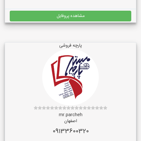
مشاهده پروفایل
پارچه فروشی
mr.parcheh
اصفهان
09133600320