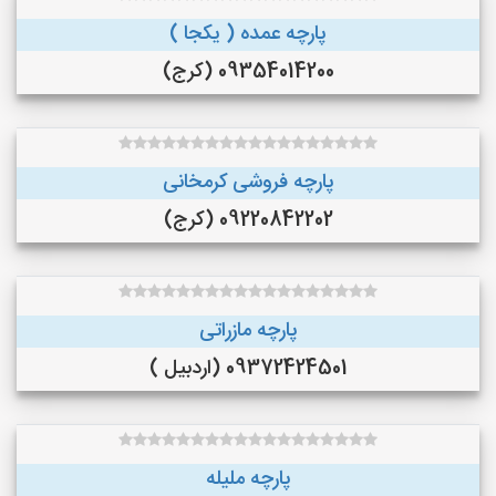
پارچه عمده ( یکجا )
09354014200 (کرج)
پارچه فروشی کرمخانی
09220842202 (کرج)
پارچه مازراتی
09372424501 (اردبیل )
پارچه ملیله