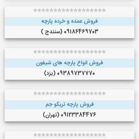
فروش عمده و خرده پارچه
09186469703 (سنندج )
فروش انواع پارچه های شیفون
09389737770 (یزد)
فروش پارچه تریکو جم
09123384476 (تهران)