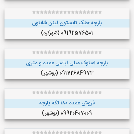
پارچه خنک تابستون لینن شانتون
09192576501 (شهرکرد)
پارچه استوک مبلی لباسی عمده و متری
09172684973 (بوشهر)
فروش عمده ۱۸۰ تکه پارچه
09920407009 (بوشهر)