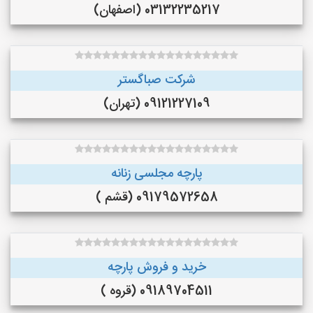
03132235217 (اصفهان)
شرکت صباگستر
09121227109 (تهران)
پارچه مجلسی زنانه
09179572658 (قشم )
خرید و فروش پارچه
09189704511 (قروه )