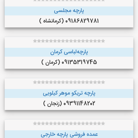
پارچه مجلسی
09186829781 (کرمانشاه )
پارچه‌لباسی کرمان
09135319745 (کرمان )
پارچه تریکو موهر کیلویی
09391148202 (زنجان )
عمده فروشی پارچه خارجی