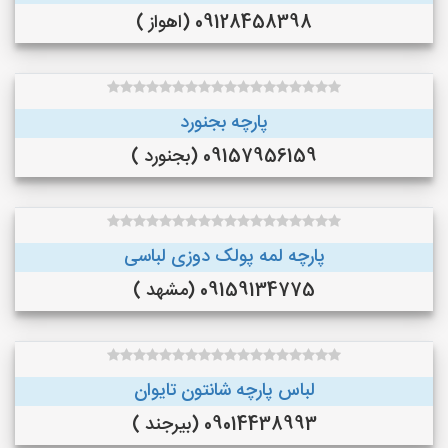
09128458398 (اهواز )
پارچه بجنورد
09157956159 (بجنورد )
پارچه لمه پولک دوزی لباسی
09159134775 (مشهد )
لباس پارچه شانتون تایوان
09014438993 (بیرجند )