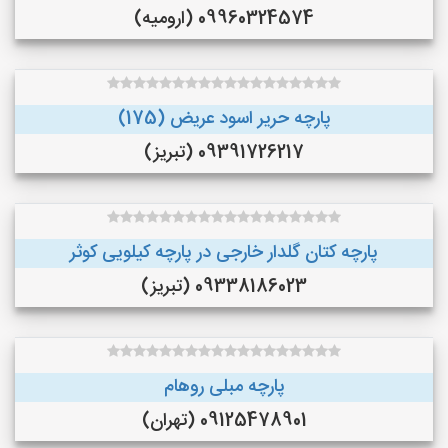
09960324574 (ارومیه)
پارچه حریر اسود عریض (175)
09391726217 (تبریز)
پارچه کتان گلدار خارجی در پارچه کیلویی کوثر
09338186023 (تبریز)
پارچه مبلی روهام
09125478901 (تهران)