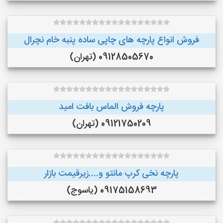
فروش انواع پارچه های چاپی ساده پنبه خام نچرال
09128505670 (تهران)
پارچه فروش الماس بافت امید
09121750209 (تهران)
پارچه نخی کرپ مانتو و....زیرقیمت بازار
09175158693 (یاسوج)