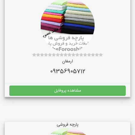
ارمغان
09356905712
مشاهده پروفایل
پارچه فروشی