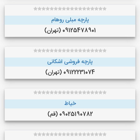
پارچه مبلی روهام
09125478901 (تهران)
پارچه فروشی اشکانی
09122231074 (تهران)
خیاط
09025190782 (قم)