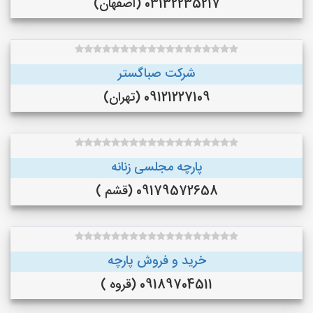
03132235217 (اصفهان)
شرکت صباگستر
09121227109 (تهران)
پارچه مجلسی زنانه
09179572658 (قشم )
خرید و فروش پارچه
09189704511 (قروه )