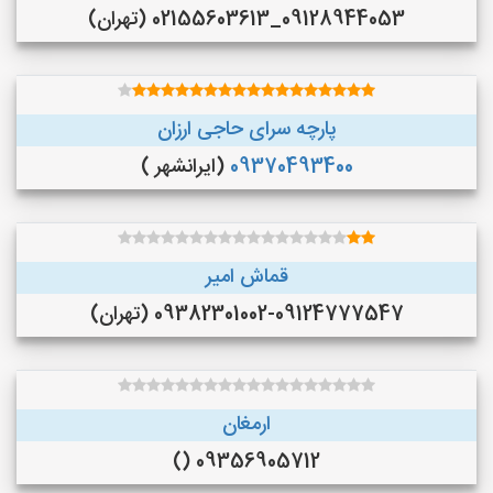
09128944053_02155603613 (تهران)
پارچه سرای حاجی ارزان
09370493400
(ایرانشهر )
قماش امیر
09382301002-09124777547 (تهران)
ارمغان
09356905712 ()