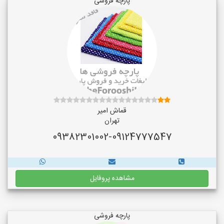
پارچه فروشی
قماش امیر
تهران
09382301002-09124777547
مشاهده پروفایل
پارچه فروشی