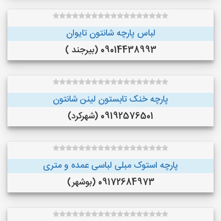
لباس پارچه شانتون تایوان
09014438993 (بیرجند )
پارچه خنک تابستون لینن شانتون
09192576501 (شهرکرد)
پارچه استوک مبلی لباسی عمده و متری
09172684973 (بوشهر)