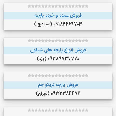
فروش عمده و خرده پارچه
09186469703 (سنندج )
فروش انواع پارچه های شیفون
09389737770 (یزد)
فروش پارچه تریکو جم
09123384476 (تهران)