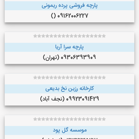
پارچه فروشی پرده ریمونی
09162006227 ()
پارچه سرا آریا
09306393909 (تهران)
کارخانه رزین نخ بدیعی
09923091429 (نجف‌ آباد)
موسسه گل پود