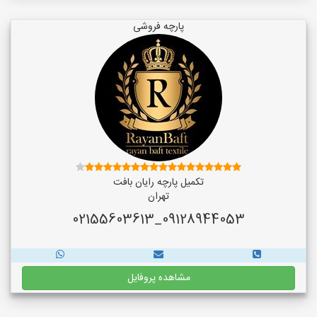
پارچه فروشی
تکمیل پارچه رایان بافت
تهران
09128944053_02155603613
مشاهده پروفایل