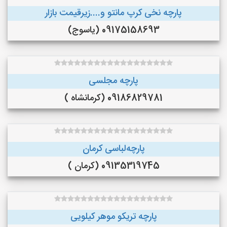
پارچه نخی کرپ مانتو و....زیرقیمت بازار
09175158693 (یاسوج)
پارچه مجلسی
09186829781 (کرمانشاه )
پارچه‌لباسی کرمان
09135319745 (کرمان )
پارچه تریکو موهر کیلویی