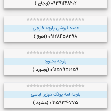
09391148202 (زنجان )
عمده فروشی پارچه خارجی
09128458398 (اهواز )
پارچه بجنورد
09157956159 (بجنورد )
پارچه لمه پولک دوزی لباسی
09159134775 (مشهد )