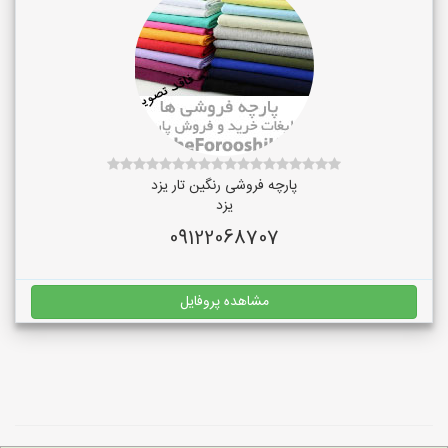
پارچه فروشی رنگین تار یزد
یزد
09122068707
مشاهده پروفایل