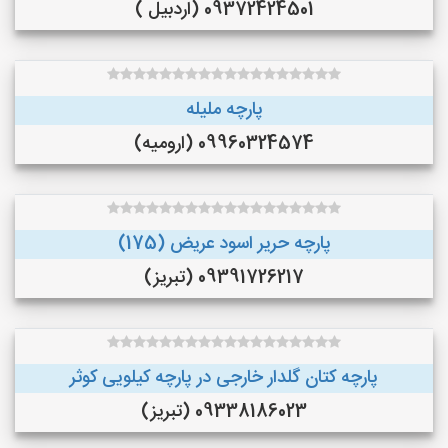
09372424501 (اردبیل )
پارچه ملیله
09960324574 (ارومیه)
پارچه حریر اسود عریض (175)
09391726217 (تبریز)
پارچه کتان گلدار خارجی در پارچه کیلویی کوثر
09338186023 (تبریز)