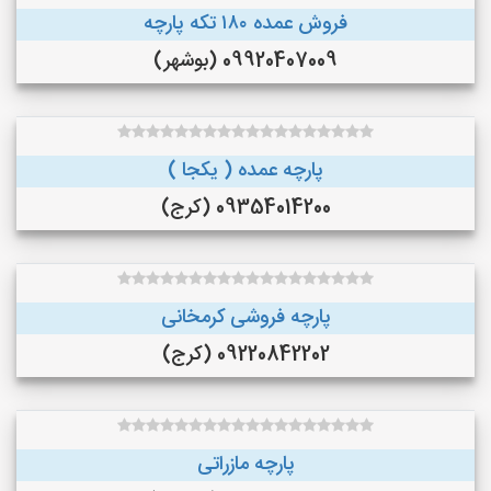
فروش عمده ۱۸۰ تکه پارچه
09920407009 (بوشهر)
پارچه عمده ( یکجا )
09354014200 (کرج)
پارچه فروشی کرمخانی
09220842202 (کرج)
پارچه مازراتی