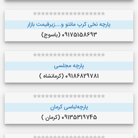
پارچه نخی کرپ مانتو و....زیرقیمت بازار
09175158693 (یاسوج)
پارچه مجلسی
09186829781 (کرمانشاه )
پارچه‌لباسی کرمان
09135319745 (کرمان )