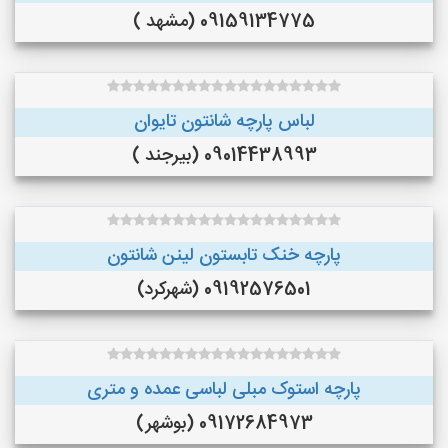
09159134775 (مشهد )
لباس پارچه شانتون تایوان
09014438993 (بیرجند )
پارچه خنک تابستون لینن شانتون
09192576501 (شهرکرد)
پارچه استوک مبلی لباسی عمده و متری
09172684973 (بوشهر)