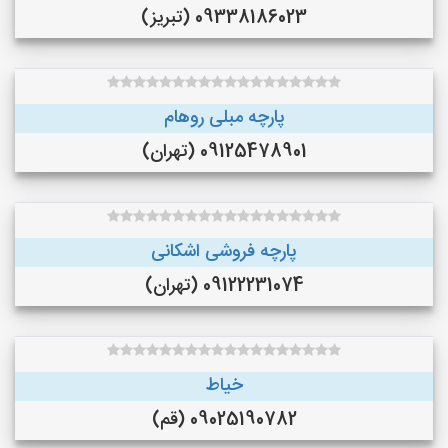
09338186023 (تبریز)
پارچه مبلی روهام
09125478901 (تهران)
پارچه فروشی اشکانی
09122231074 (تهران)
خیاط
09025190782 (قم)