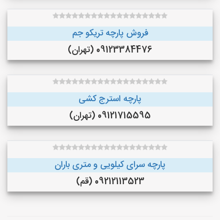
فروش پارچه تریکو جم
09123384476 (تهران)
پارچه استرج کشی
09121715595 (تهران)
پارچه سرای کیلویی و متری باران
09212113523 (قم)