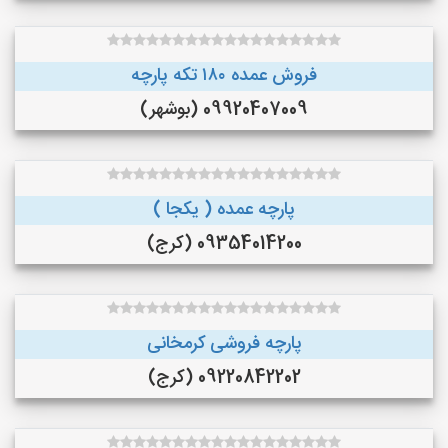
فروش عمده ۱۸۰ تکه پارچه
09920407009 (بوشهر)
پارچه عمده ( یکجا )
09354014200 (کرج)
پارچه فروشی کرمخانی
09220842202 (کرج)