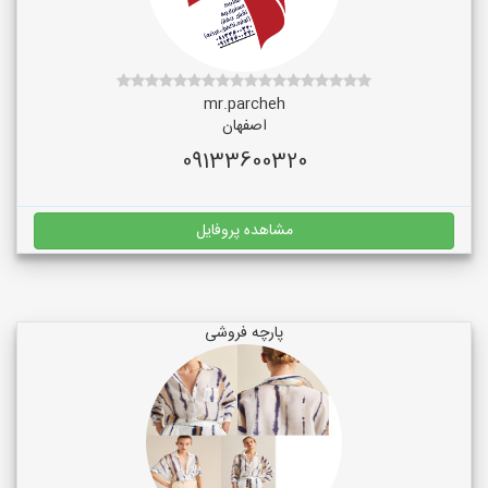
mr.parcheh
اصفهان
09133600320
مشاهده پروفایل
پارچه فروشی