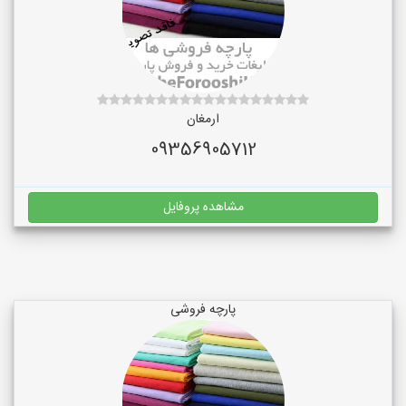
ارمغان
09356905712
مشاهده پروفایل
پارچه فروشی