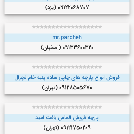
09122068707 (یزد)
mr.parcheh
09133600320 (اصفهان)
فروش انواع پارچه های چاپی ساده پنبه خام نچرال
09128505670 (تهران)
پارچه فروش الماس بافت امید
09121750209 (تهران)