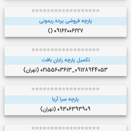
پارچه فروشی پرده ریمونی
09162006227 ()
تکمیل پارچه رایان بافت
09128944053_02155603613 (تهران)
پارچه سرا آریا
09306393909 (تهران)