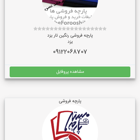
پارچه فروشی رنگین تار یزد
یزد
09122068707
مشاهده پروفایل
پارچه فروشی