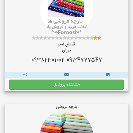
قماش امیر
تهران
09382301002-09124777547
مشاهده پروفایل
پارچه فروشی