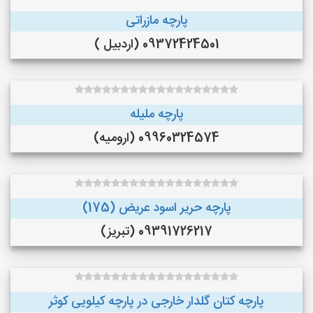
پارچه مازراتی
09372424501 (اردبیل )
پارچه ملیله
09960324574 (ارومیه)
پارچه حریر اسود عریض (175)
09391726217 (تبریز)
پارچه کتان گلدار خارجی در پارچه کیلویی کوثر