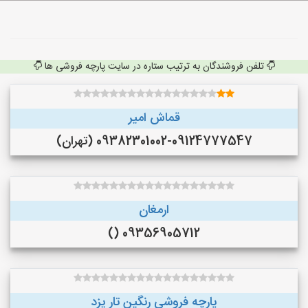
تلفن فروشندگان به ترتیب ستاره در سایت پارچه فروشی ها
قماش امیر
09382301002-09124777547 (تهران)
ارمغان
09356905712 ()
پارچه فروشی رنگین تار یزد