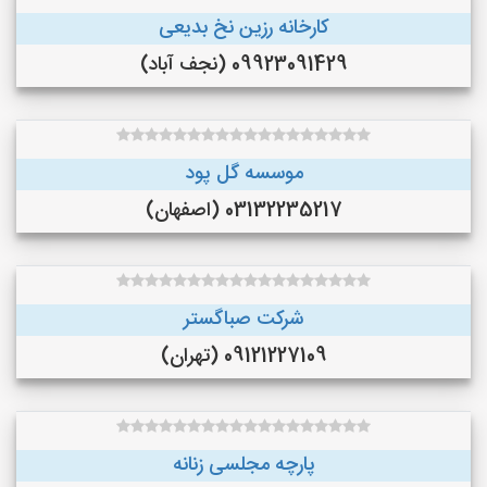
کارخانه رزین نخ بدیعی
09923091429 (نجف‌ آباد)
موسسه گل پود
03132235217 (اصفهان)
شرکت صباگستر
09121227109 (تهران)
پارچه مجلسی زنانه