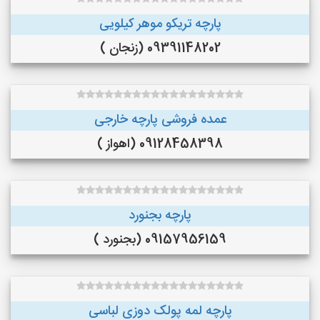
پارچه تریکو موهر کیلویی
09391148202 (زنجان )
عمده فروشی پارچه خارجی
09128458398 (اهواز )
پارچه بجنورد
09157956159 (بجنورد )
پارچه لمه پولک دوزی لباسی