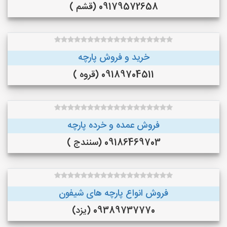
09179572658 (قشم )
خرید و فروش پارچه
09189704511 (قروه )
فروش عمده و خرده پارچه
09186469703 (سنندج )
فروش انواع پارچه های شیفون
09389737770 (یزد)