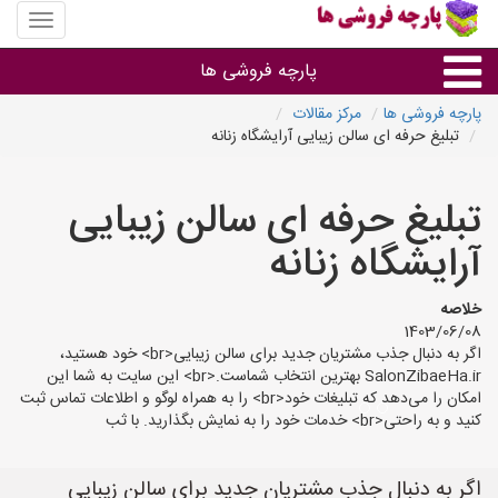
منوی
سایت
پارچه
پارچه فروشی ها
فروشی
ها
پارچه فروشی ها
مرکز مقالات
تبلیغ حرفه ای سالن زیبایی آرایشگاه زنانه
پارچه براساس جنس
تبلیغ حرفه ای سالن زیبایی
پارچه براساس رنگ طرح و کاربرد
آرایشگاه زنانه
پارچه فروشی های هر شهر
خلاصه
1403/06/08
اگر به دنبال جذب مشتریان جدید برای سالن زیبایی<br> خود هستید،
SalonZibaeHa.ir بهترین انتخاب شماست.<br> این سایت به شما این
امکان را می‌دهد که تبلیغات خود<br> را به همراه لوگو و اطلاعات تماس ثبت
کنید و به راحتی<br> خدمات خود را به نمایش بگذارید. با ثب
اگر به دنبال جذب مشتریان جدید برای سالن زیبایی