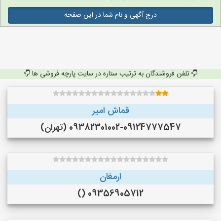
درج آگهی و نام شما در این صفحه
تلفن فروشندگان به ترتیب ستاره در سایت پارچه فروشی ها
قماش امیر
09382301002-09124777547 (تهران)
ارمغان
09356905712 ()