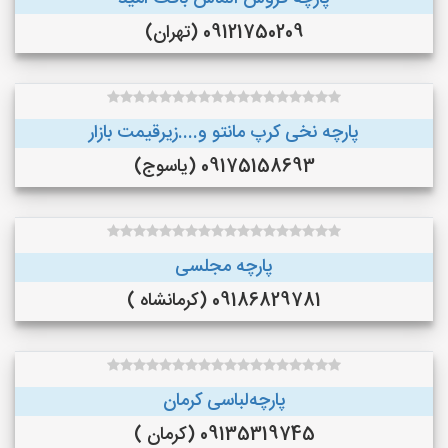
09121750209 (تهران)
پارچه نخی کرپ مانتو و....زیرقیمت بازار
09175158693 (یاسوج)
پارچه مجلسی
09186829781 (کرمانشاه )
پارچه‌لباسی کرمان
09135319745 (کرمان )