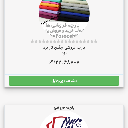
پارچه فروشی رنگین تار یزد
یزد
09122068707
مشاهده پروفایل
پارچه فروشی