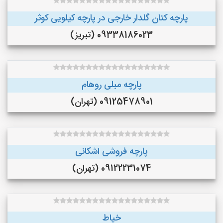
پارچه کتان گلدار خارجی در پارچه کیلویی کوثر
09338186023 (تبریز)
پارچه مبلی روهام
09125478901 (تهران)
پارچه فروشی اشکانی
09122231074 (تهران)
خیاط