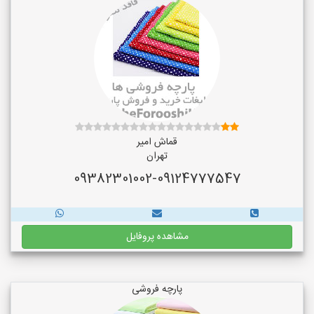
قماش امیر
تهران
09382301002-09124777547
مشاهده پروفایل
پارچه فروشی