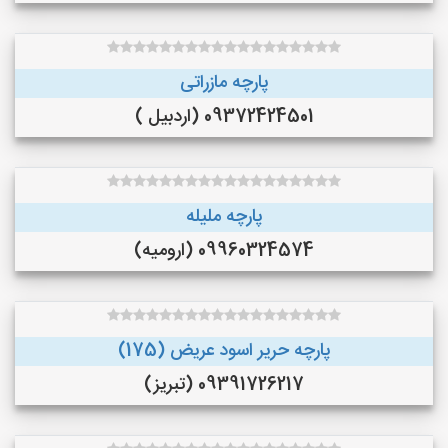
پارچه مازراتی
09372424501 (اردبیل )
پارچه ملیله
09960324574 (ارومیه)
پارچه حریر اسود عریض (175)
09391726217 (تبریز)