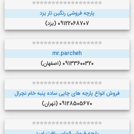
پارچه فروشی رنگین تار یزد
09122068707 (یزد)
mr.parcheh
09133600320 (اصفهان)
فروش انواع پارچه های چاپی ساده پنبه خام نچرال
09128505670 (تهران)
پارچه فروش الماس بافت امید