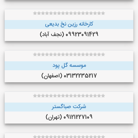
کارخانه رزین نخ بدیعی
09923091429 (نجف‌ آباد)
موسسه گل پود
03132235217 (اصفهان)
شرکت صباگستر
09121227109 (تهران)