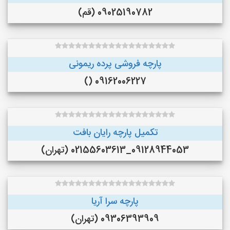
09025190782 (قم)
پارچه فروشی پرده ریمونی
09162006227 ()
تکمیل پارچه رایان بافت
09128944053_02155603613 (تهران)
پارچه سرا آریا
09306393909 (تهران)