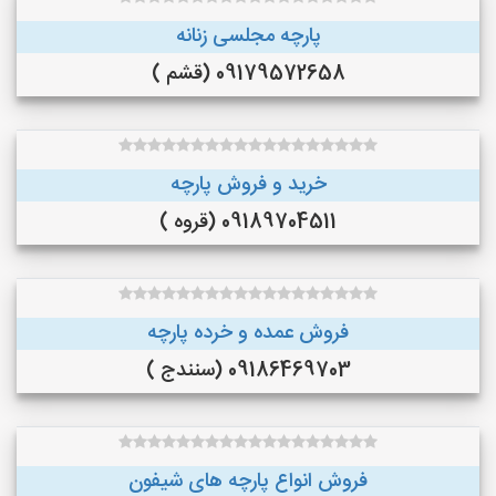
پارچه مجلسی زنانه
09179572658 (قشم )
خرید و فروش پارچه
09189704511 (قروه )
فروش عمده و خرده پارچه
09186469703 (سنندج )
فروش انواع پارچه های شیفون