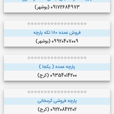
09172684973 (بوشهر)
فروش عمده ۱۸۰ تکه پارچه
09920407009 (بوشهر)
پارچه عمده ( یکجا )
09354014200 (کرج)
پارچه فروشی کرمخانی
09220842202 (کرج)