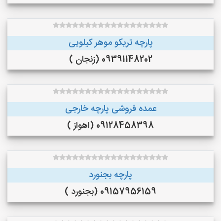
پارچه تریکو موهر کیلویی
09391148202 (زنجان )
عمده فروشی پارچه خارجی
09128458398 (اهواز )
پارچه بجنورد
09157956159 (بجنورد )