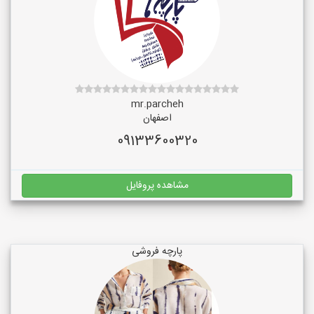
mr.parcheh
اصفهان
09133600320
مشاهده پروفایل
پارچه فروشی