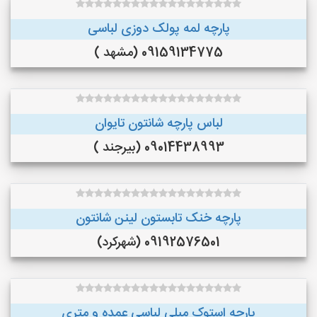
پارچه لمه پولک دوزی لباسی
09159134775 (مشهد )
لباس پارچه شانتون تایوان
09014438993 (بیرجند )
پارچه خنک تابستون لینن شانتون
09192576501 (شهرکرد)
پارچه استوک مبلی لباسی عمده و متری