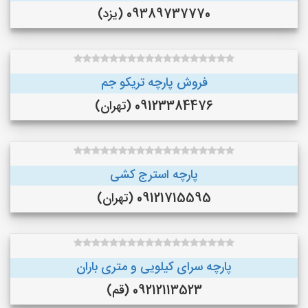
09389737770 (یزد)
فروش پارچه تریکو جم
09123384476 (تهران)
پارچه استرج کشی
09121715595 (تهران)
پارچه سرای کیلویی و متری باران
09212113523 (قم)