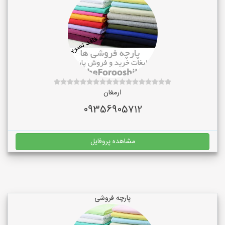
ارمغان
09356905712
مشاهده پروفایل
پارچه فروشی