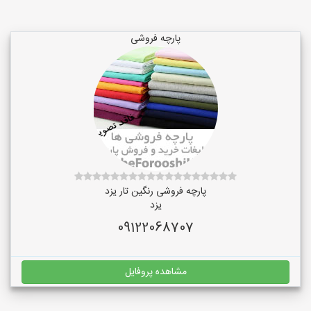
پارچه فروشی
پارچه فروشی رنگین تار یزد
یزد
09122068707
مشاهده پروفایل