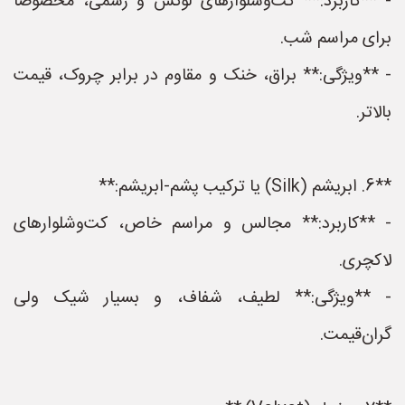
- **کاربرد:** کت‌وشلوارهای لوکس و رسمی، مخصوصاً
برای مراسم شب.
- **ویژگی:** براق، خنک و مقاوم در برابر چروک، قیمت
بالاتر.
**6. ابریشم (Silk) یا ترکیب پشم-ابریشم:**
- **کاربرد:** مجالس و مراسم خاص، کت‌وشلوارهای
لاکچری.
- **ویژگی:** لطیف، شفاف، و بسیار شیک ولی
گران‌قیمت.