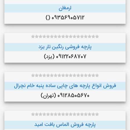
ارمغان
09356905712 ()
پارچه فروشی رنگین تار یزد
09122068707 (یزد)
فروش انواع پارچه های چاپی ساده پنبه خام نچرال
09128505670 (تهران)
پارچه فروش الماس بافت امید