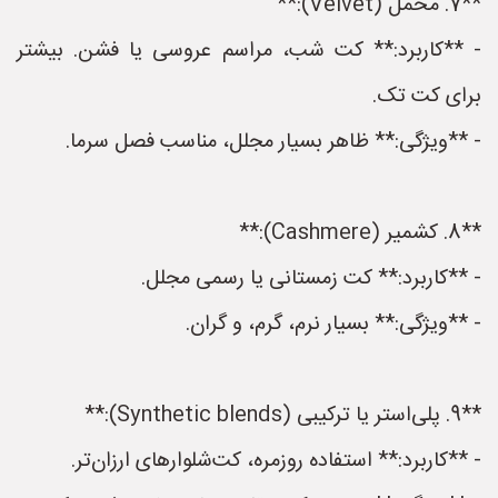
**7. مخمل (Velvet):**
- **کاربرد:** کت شب، مراسم عروسی یا فشن. بیشتر
برای کت تک.
- **ویژگی:** ظاهر بسیار مجلل، مناسب فصل سرما.
**8. کشمیر (Cashmere):**
- **کاربرد:** کت زمستانی یا رسمی مجلل.
- **ویژگی:** بسیار نرم، گرم، و گران.
**9. پلی‌استر یا ترکیبی (Synthetic blends):**
- **کاربرد:** استفاده روزمره، کت‌شلوارهای ارزان‌تر.