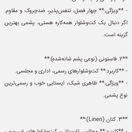
- **ویژگی:** چهار فصل، تنفس‌پذیر، ضدچروک و مقاوم.
اگر دنبال یک کت‌وشلوار همه‌کاره هستی، پشمی بهترین
گزینه است.
**2. فاستونی (نوعی پشم شانه‌شده):**
- **کاربرد:** کت‌وشلوارهای رسمی، اداری و مجلسی.
- **ویژگی:** ظاهری شیک، ایستایی خوب و رسمی‌ترین
نوع پشمی.
**3. کتان (Linen):**
- **کاربرد:** مجالس تابستانی، کت‌وشلوارهای غیررسمی