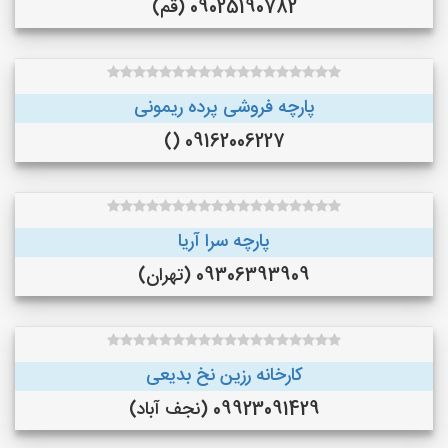
09025190782 (قم)
پارچه فروشی پرده ریمونی
09162006227 ()
پارچه سرا آریا
09306393909 (تهران)
کارخانه رزین نخ بدیعی
09923091429 (نجف‌ آباد)