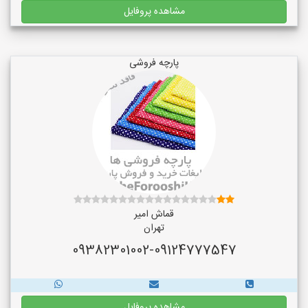
مشاهده پروفایل
پارچه فروشی
قماش امیر
تهران
09382301002-09124777547
مشاهده پروفایل