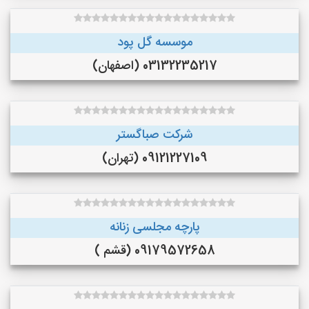
موسسه گل پود
03132235217 (اصفهان)
شرکت صباگستر
09121227109 (تهران)
پارچه مجلسی زنانه
09179572658 (قشم )