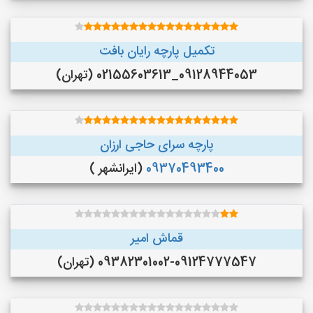
تکمیل پارچه رایان بافت
09128944053_02155603613 (تهران)
پارچه سرای حاجی ارزان
09370493400
(ایرانشهر )
قماش امیر
09382301002-09124777547 (تهران)