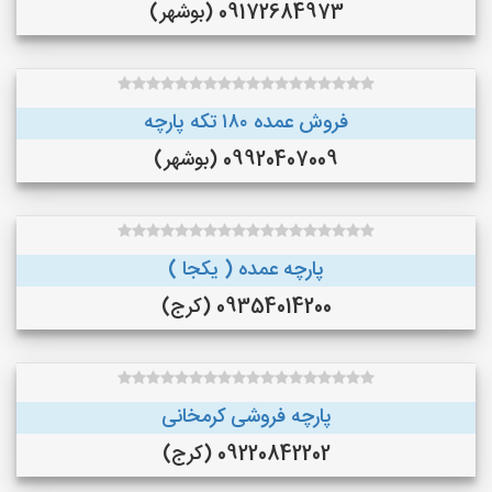
09172684973 (بوشهر)
فروش عمده ۱۸۰ تکه پارچه
09920407009 (بوشهر)
پارچه عمده ( یکجا )
09354014200 (کرج)
پارچه فروشی کرمخانی
09220842202 (کرج)