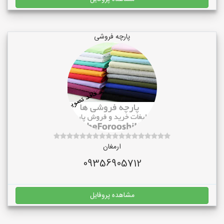
پارچه فروشی
ارمغان
09356905712
مشاهده پروفایل