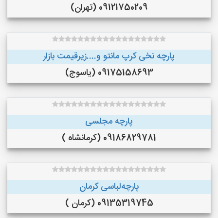
09121750209 (تهران)
پارچه نخی کرپ مانتو و....زیرقیمت بازار
09175158693 (یاسوج)
پارچه مجلسی
09186829781 (کرمانشاه )
پارچه‌لباسی کرمان
09135319745 (کرمان )