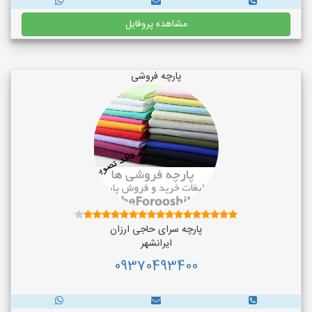
مشاهده پروفایل
پارچه فروشی
پارچه سرای حاجی ارزان
ایرانشهر
09370493400