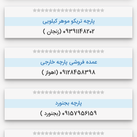
پارچه تریکو موهر کیلویی
09391148202 (زنجان )
عمده فروشی پارچه خارجی
09128458398 (اهواز )
پارچه بجنورد
09157956159 (بجنورد )