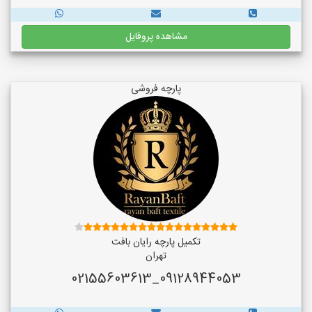
مشاهده پروفایل
پارچه فروشی
تکمیل پارچه رایان بافت
تهران
09128944053_02155603613