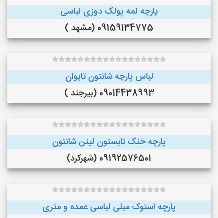
پارچه لمه پولک دوزی لباسی
09159134775 (مشهد )
لباس پارچه شانتون تایوان
09014438993 (بیرجند )
پارچه خنک تابستون لینن شانتون
09192576501 (شهرکرد)
پارچه استوک مبلی لباسی عمده و متری