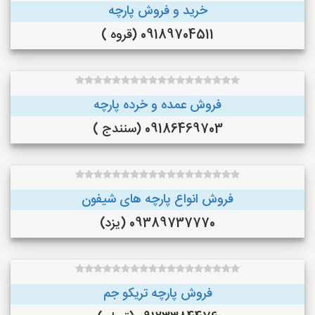
خرید و فروش پارچه
09189704511 (قروه )
فروش عمده و خرده پارچه
09186469703 (سنندج )
فروش انواع پارچه های شیفون
09389737770 (یزد)
فروش پارچه تریکو جم