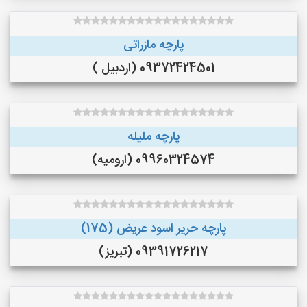
پارچه مازراتی
09372424501 (اردبیل )
پارچه ملیله
09960324574 (ارومیه)
پارچه حریر اسود عریض (175)
09391726217 (تبریز)