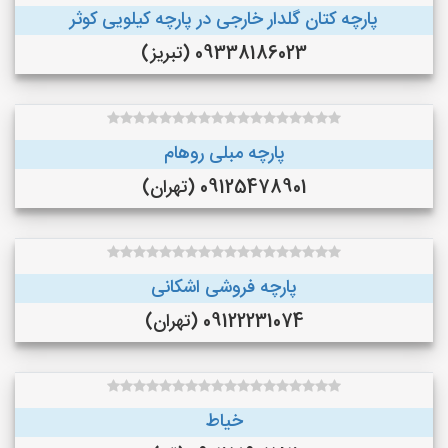
پارچه کتان گلدار خارجی در پارچه کیلویی کوثر
09338186023 (تبریز)
پارچه مبلی روهام
09125478901 (تهران)
پارچه فروشی اشکانی
09122231074 (تهران)
خیاط