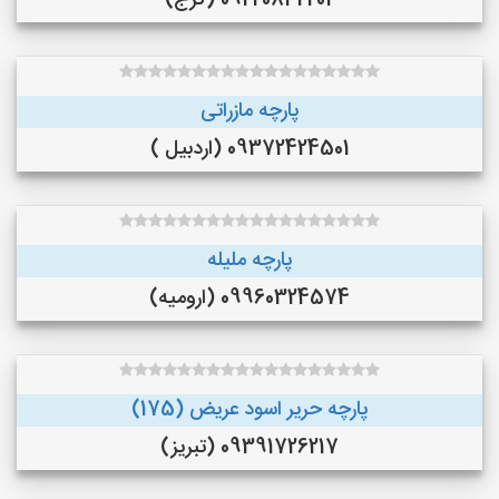
09220842202 (کرج)
پارچه مازراتی
09372424501 (اردبیل )
پارچه ملیله
09960324574 (ارومیه)
پارچه حریر اسود عریض (175)
09391726217 (تبریز)