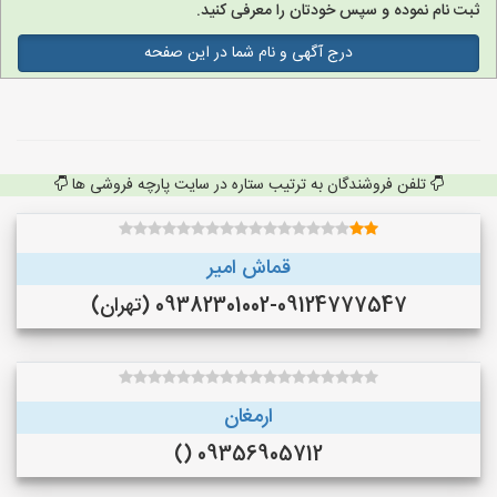
ثبت نام نموده و سپس خودتان را معرفی کنید.
درج آگهی و نام شما در این صفحه
تلفن فروشندگان به ترتیب ستاره در سایت پارچه فروشی ها
قماش امیر
09382301002-09124777547 (تهران)
ارمغان
09356905712 ()