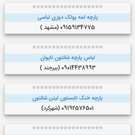
پارچه لمه پولک دوزی لباسی
09159134775 (مشهد )
لباس پارچه شانتون تایوان
09014438993 (بیرجند )
پارچه خنک تابستون لینن شانتون
09192576501 (شهرکرد)