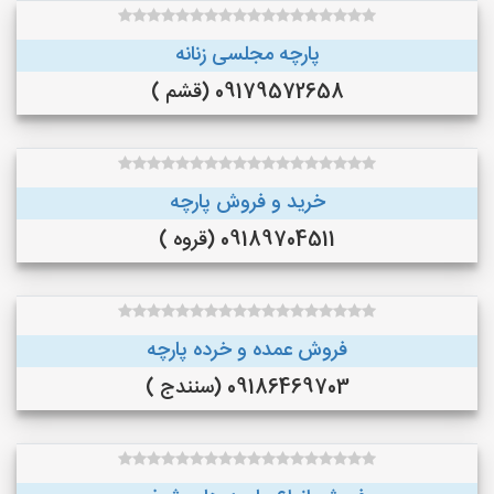
پارچه مجلسی زنانه
09179572658 (قشم )
خرید و فروش پارچه
09189704511 (قروه )
فروش عمده و خرده پارچه
09186469703 (سنندج )