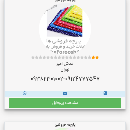
پارچه فروشی
قماش امیر
تهران
09382301002-09124777547
مشاهده پروفایل
پارچه فروشی