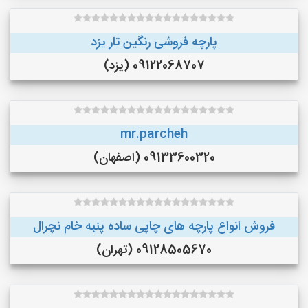
پارچه فروشی رنگین تار یزد
09122068707 (یزد)
mr.parcheh
09133600320 (اصفهان)
فروش انواع پارچه های چاپی ساده پنبه خام نچرال
09128505670 (تهران)