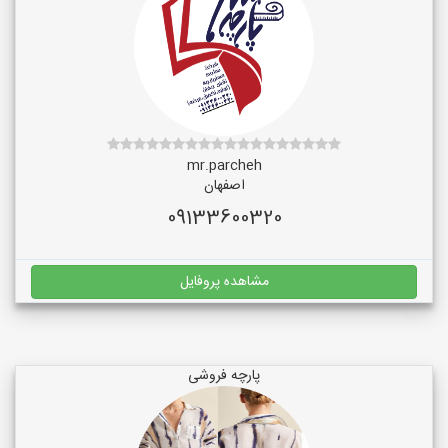
mr.parcheh
اصفهان
09133600320
مشاهده پروفایل
پارچه فروشی