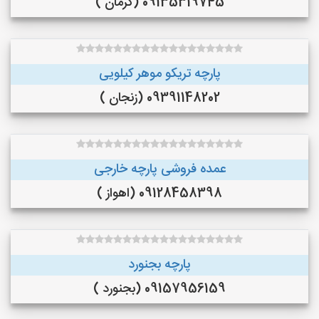
09135319745 (کرمان )
پارچه تریکو موهر کیلویی
09391148202 (زنجان )
عمده فروشی پارچه خارجی
09128458398 (اهواز )
پارچه بجنورد
09157956159 (بجنورد )