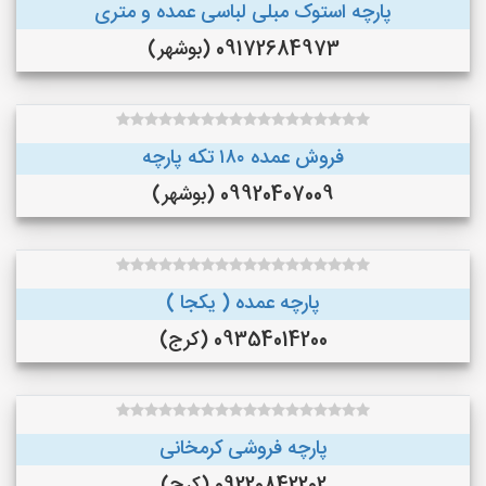
پارچه استوک مبلی لباسی عمده و متری
09172684973 (بوشهر)
فروش عمده ۱۸۰ تکه پارچه
09920407009 (بوشهر)
پارچه عمده ( یکجا )
09354014200 (کرج)
پارچه فروشی کرمخانی