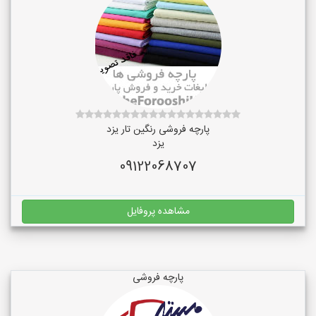
پارچه فروشی رنگین تار یزد
یزد
09122068707
مشاهده پروفایل
پارچه فروشی