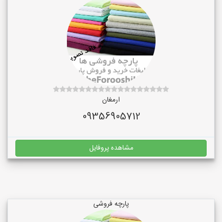
ارمغان
09356905712
مشاهده پروفایل
پارچه فروشی