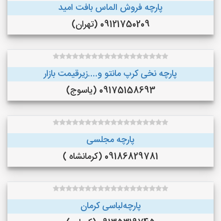
پارچه فروش الماس بافت امید
09121750209 (تهران)
پارچه نخی کرپ مانتو و....زیرقیمت بازار
09175158693 (یاسوج)
پارچه مجلسی
09186829781 (کرمانشاه )
پارچه‌لباسی کرمان