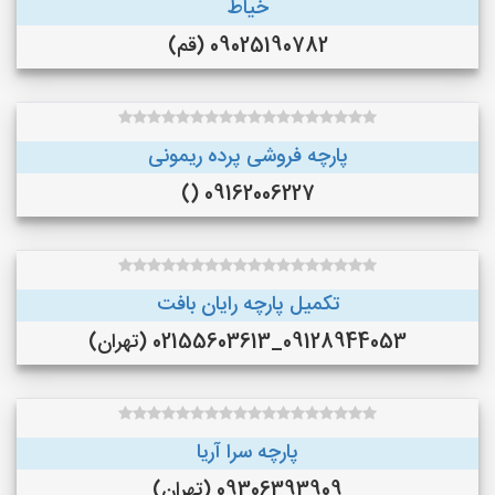
خیاط
09025190782 (قم)
پارچه فروشی پرده ریمونی
09162006227 ()
تکمیل پارچه رایان بافت
09128944053_02155603613 (تهران)
پارچه سرا آریا
09306393909 (تهران)