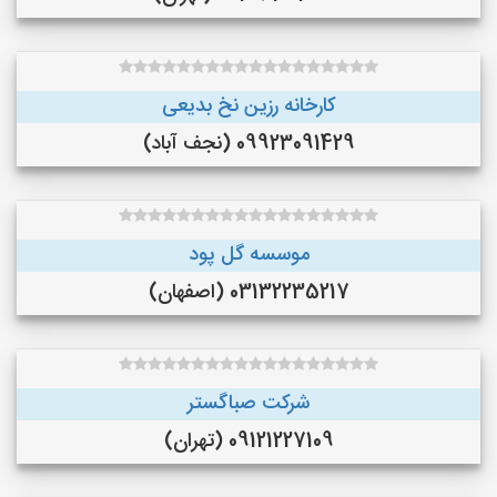
کارخانه رزین نخ بدیعی
09923091429 (نجف‌ آباد)
موسسه گل پود
03132235217 (اصفهان)
شرکت صباگستر
09121227109 (تهران)