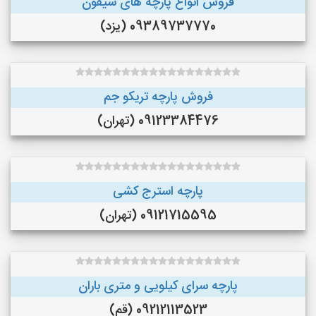
فروش انواع پارچه های شیفون
09389737770 (یزد)
فروش پارچه تریکو جم
09123384476 (تهران)
پارچه استرج کشی
09121715595 (تهران)
پارچه سرای کیلویی و متری باران
09212113523 (قم)