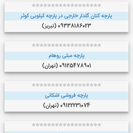
پارچه کتان گلدار خارجی در پارچه کیلویی کوثر
09338186023 (تبریز)
پارچه مبلی روهام
09125478901 (تهران)
پارچه فروشی اشکانی
09122231074 (تهران)