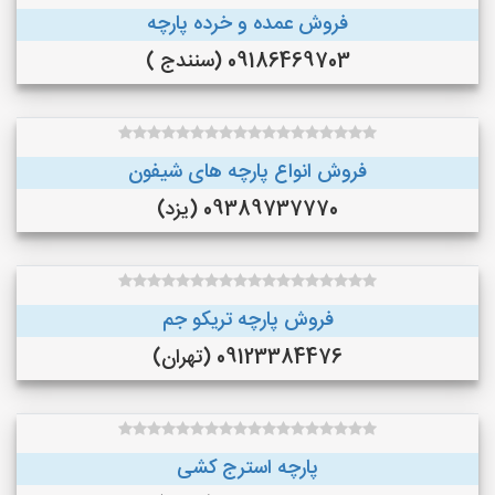
فروش عمده و خرده پارچه
09186469703 (سنندج )
فروش انواع پارچه های شیفون
09389737770 (یزد)
فروش پارچه تریکو جم
09123384476 (تهران)
پارچه استرج کشی