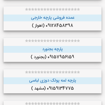
عمده فروشی پارچه خارجی
09128458398 (اهواز )
پارچه بجنورد
09157956159 (بجنورد )
پارچه لمه پولک دوزی لباسی
09159134775 (مشهد )