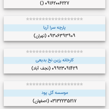
09162006227 ()
پارچه سرا آریا
09306393909 (تهران)
کارخانه رزین نخ بدیعی
09923091429 (نجف‌ آباد)
موسسه گل پود
03132235217 (اصفهان)