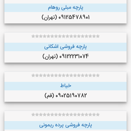
پارچه مبلی روهام
09125478901 (تهران)
پارچه فروشی اشکانی
09122231074 (تهران)
خیاط
09025190782 (قم)
پارچه فروشی پرده ریمونی