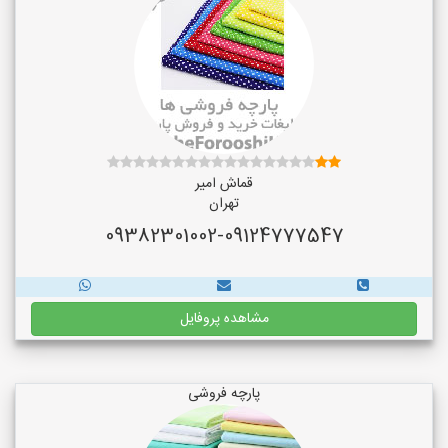
قماش امیر
تهران
09382301002-09124777547
مشاهده پروفایل
پارچه فروشی