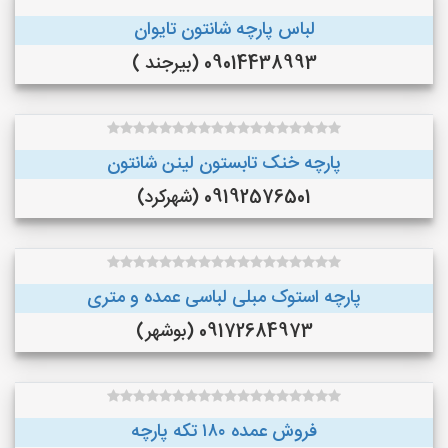
لباس پارچه شانتون تایوان
09014438993 (بیرجند )
پارچه خنک تابستون لینن شانتون
09192576501 (شهرکرد)
پارچه استوک مبلی لباسی عمده و متری
09172684973 (بوشهر)
فروش عمده ۱۸۰ تکه پارچه