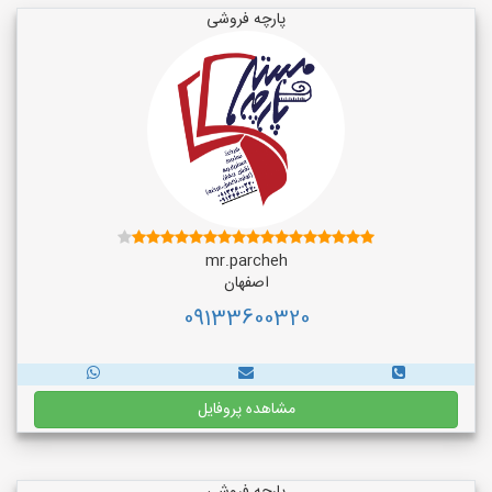
پارچه فروشی
mr.parcheh
اصفهان
09133600320
مشاهده پروفایل