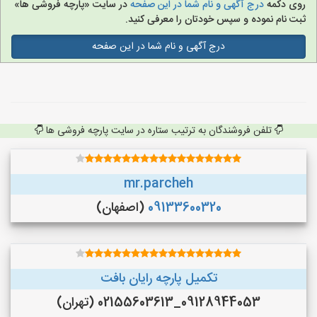
روی دکمه
درج آگهی و نام شما در این صفحه
در سایت «پارچه فروشی ها»
ثبت نام نموده و سپس خودتان را معرفی کنید.
درج آگهی و نام شما در این صفحه
تلفن فروشندگان به ترتیب ستاره در سایت پارچه فروشی ها
mr.parcheh
09133600320
(اصفهان)
تکمیل پارچه رایان بافت
09128944053_02155603613 (تهران)