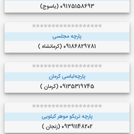
09175158693 (یاسوج)
پارچه مجلسی
09186829781 (کرمانشاه )
پارچه‌لباسی کرمان
09135319745 (کرمان )
پارچه تریکو موهر کیلویی
09391148202 (زنجان )