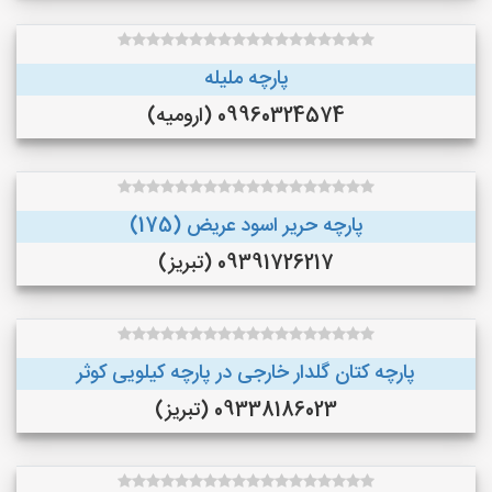
پارچه ملیله
09960324574 (ارومیه)
پارچه حریر اسود عریض (175)
09391726217 (تبریز)
پارچه کتان گلدار خارجی در پارچه کیلویی کوثر
09338186023 (تبریز)