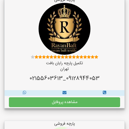
پارچه فروشی
تکمیل پارچه رایان بافت
تهران
09128944053_02155603613
مشاهده پروفایل
پارچه فروشی