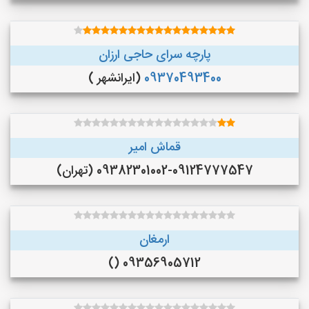
پارچه سرای حاجی ارزان
09370493400
(ایرانشهر )
قماش امیر
09382301002-09124777547 (تهران)
ارمغان
09356905712 ()