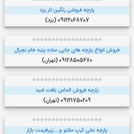
پارچه فروشی رنگین تار یزد
09122068707 (یزد)
فروش انواع پارچه های چاپی ساده پنبه خام نچرال
09128505670 (تهران)
پارچه فروش الماس بافت امید
09121750209 (تهران)
پارچه نخی کرپ مانتو و....زیرقیمت بازار