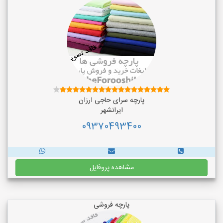
پارچه سرای حاجی ارزان
ایرانشهر
09370493400
مشاهده پروفایل
پارچه فروشی