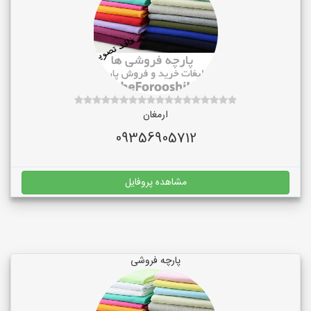
ارمغان
09356905712
مشاهده پروفایل
پارچه فروشی