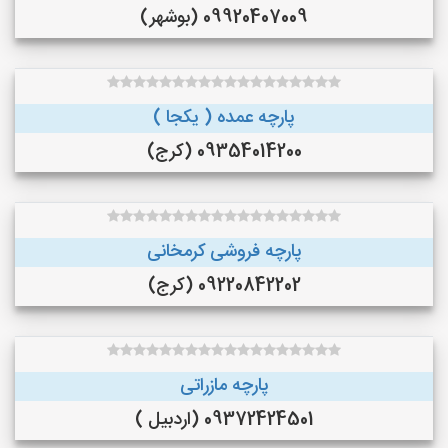
09920407009 (بوشهر)
پارچه عمده ( یکجا )
09354014200 (کرج)
پارچه فروشی کرمخانی
09220842202 (کرج)
پارچه مازراتی
09372424501 (اردبیل )