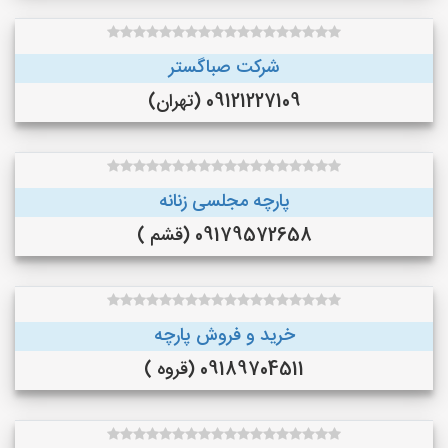
شرکت صباگستر
09121227109 (تهران)
پارچه مجلسی زنانه
09179572658 (قشم )
خرید و فروش پارچه
09189704511 (قروه )