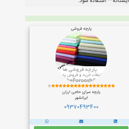
یستاده** استفاده شود.
پارچه فروشی
پارچه سرای حاجی ارزان
ایرانشهر
09370493400