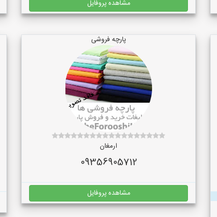
مشاهده پروفایل
پارچه فروشی
ارمغان
09356905712
مشاهده پروفایل