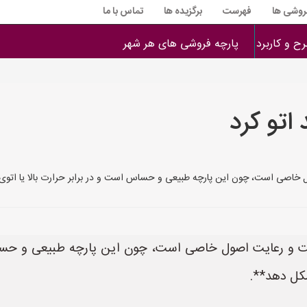
فروشی ها
فهرست
برگزیده ها
تماس با ما
ح و کاربرد
پارچه فروشی های هر شهر
اتو کرد
*پشمی (Wool)** نیازمند دقت و رعایت اصول خاصی است، چون این پارچه طب
کل دهد**.