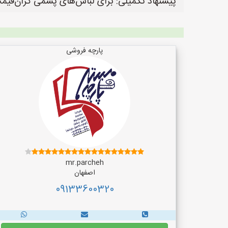
پیشنهاد تکمیلی: برای لباس‌های پشمی گران‌قیم
پارچه فروشی
mr.parcheh
اصفهان
09133600320