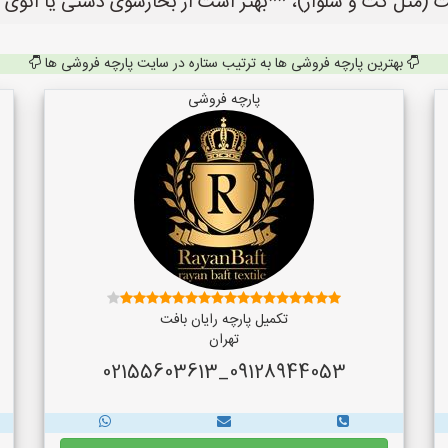
ت (مثل کت و شلوار)، **بهتر است از بخارشوی دستی یا اتوی ا
بهترین پارچه فروشی ها به ترتیب ستاره در سایت پارچه فروشی ها
پارچه فروشی
تکمیل پارچه رایان بافت
تهران
09128944053_02155603613