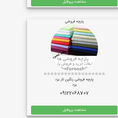
مشاهده پروفایل
پارچه فروشی
پارچه فروشی رنگین تار یزد
یزد
09122068707
مشاهده پروفایل