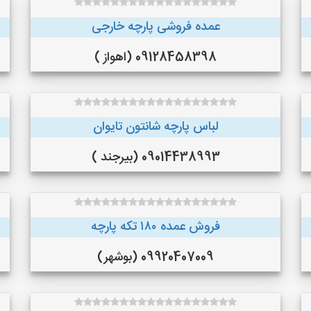
عمده فروشی پارچه خارجی
09128458398 (اهواز )
لباس پارچه شانتون تایوان
09014438993 (بیرجند )
فروش عمده ۱۸۰ تکه پارچه
09920407009 (بوشهر)