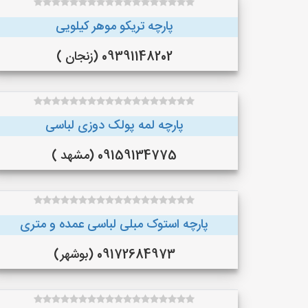
پارچه تریکو موهر کیلویی
09391148202 (زنجان )
پارچه لمه پولک دوزی لباسی
09159134775 (مشهد )
پارچه استوک مبلی لباسی عمده و متری
09172684973 (بوشهر)