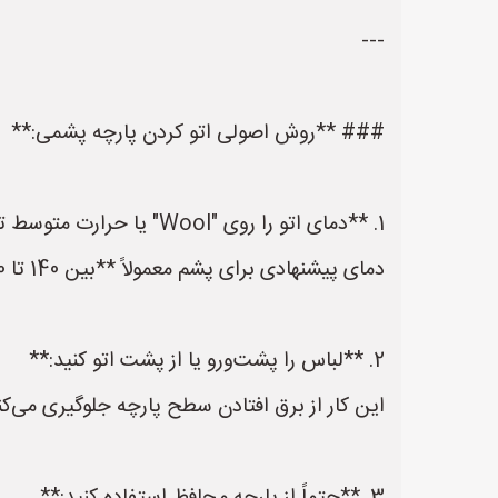
---
### **روش اصولی اتو کردن پارچه پشمی:**
1. **دمای اتو را روی "Wool" یا حرارت متوسط تنظیم کنید:**
دمای پیشنهادی برای پشم معمولاً **بین 140 تا 160 درجه سانتی‌گراد** است. بخار کمک زیادی می‌کند.
2. **لباس را پشت‌ورو یا از پشت اتو کنید:**
این کار از برق افتادن سطح پارچه جلوگیری می‌ک