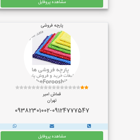
مشاهده پروفایل
پارچه فروشی
قماش امیر
تهران
09382301002-09124777547
مشاهده پروفایل