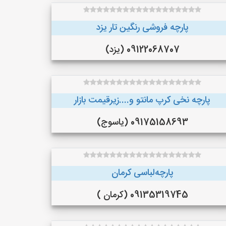
پارچه فروشی رنگین تار یزد
09122068707 (یزد)
پارچه نخی کرپ مانتو و....زیرقیمت بازار
09175158693 (یاسوج)
پارچه‌لباسی کرمان
09135319745 (کرمان )