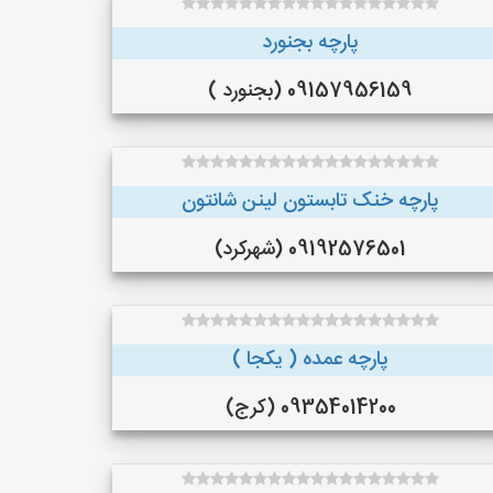
پارچه بجنورد
09157956159 (بجنورد )
پارچه خنک تابستون لینن شانتون
09192576501 (شهرکرد)
پارچه عمده ( یکجا )
09354014200 (کرج)