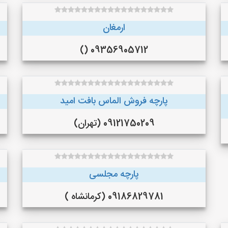
ارمغان
09356905712 ()
پارچه فروش الماس بافت امید
09121750209 (تهران)
پارچه مجلسی
09186829781 (کرمانشاه )