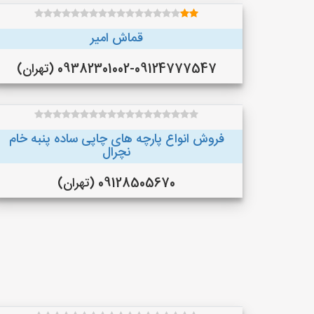
قماش امیر
09382301002-09124777547 (تهران)
فروش انواع پارچه های چاپی ساده پنبه خام
نچرال
09128505670 (تهران)