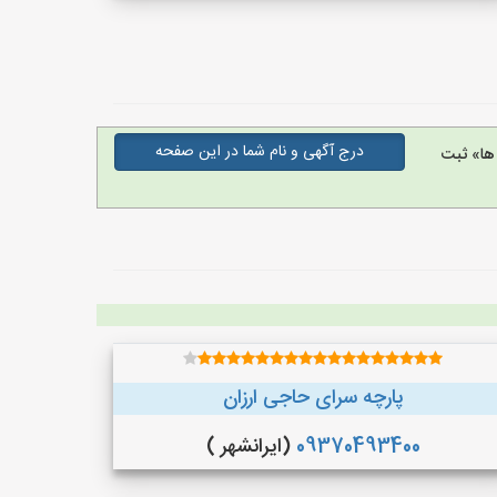
درج آگهی و نام شما در این صفحه
ها» ثبت
پارچه سرای حاجی ارزان
09370493400
(ایرانشهر )