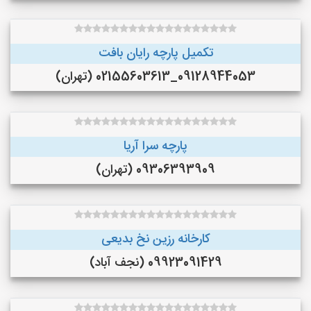
تکمیل پارچه رایان بافت
09128944053_02155603613 (تهران)
پارچه سرا آریا
09306393909 (تهران)
کارخانه رزین نخ بدیعی
09923091429 (نجف‌ آباد)