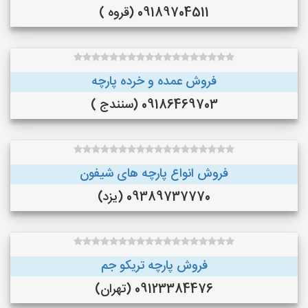
09189704511 (قروه )
فروش عمده و خرده پارچه
09186469703 (سنندج )
فروش انواع پارچه های شیفون
09389737770 (یزد)
فروش پارچه تریکو جم
09123384476 (تهران)