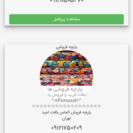
09128505670
مشاهده پروفایل
پارچه فروشی
پارچه فروش الماس بافت امید
تهران
09121750209