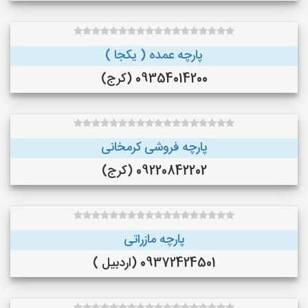
پارچه عمده ( یکجا )
09354014200 (کرج)
پارچه فروشی کرمخانی
09220842202 (کرج)
پارچه مازراتی
09372424501 (اردبیل )