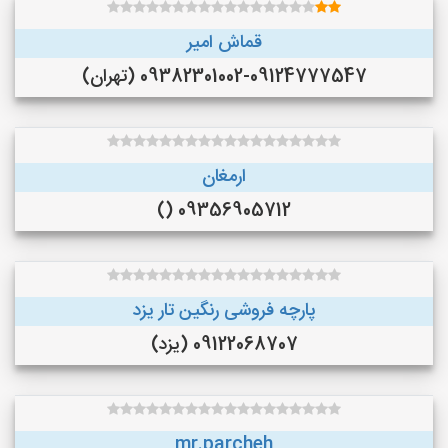
قماش امیر
09382301002-09124777547 (تهران)
ارمغان
09356905712 ()
پارچه فروشی رنگین تار یزد
09122068707 (یزد)
mr.parcheh