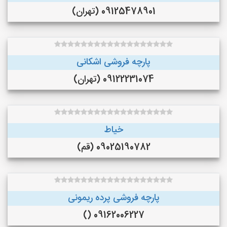
09125478901 (تهران)
پارچه فروشی اشکانی
09122231074 (تهران)
خیاط
09025190782 (قم)
پارچه فروشی پرده ریمونی
09162006227 ()