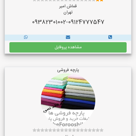
قماش امیر
تهران
09382301002-09124777547
مشاهده پروفایل
پارچه فروشی