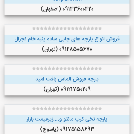
09133600320 (اصفهان)
فروش انواع پارچه های چاپی ساده پنبه خام نچرال
09128505670 (تهران)
پارچه فروش الماس بافت امید
09121750209 (تهران)
پارچه نخی کرپ مانتو و....زیرقیمت بازار
09175158693 (یاسوج)