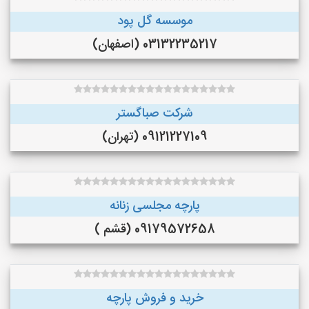
موسسه گل پود
03132235217 (اصفهان)
شرکت صباگستر
09121227109 (تهران)
پارچه مجلسی زنانه
09179572658 (قشم )
خرید و فروش پارچه