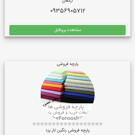
ارمغان
09356905712
مشاهده پروفایل
پارچه فروشی
پارچه فروشی رنگین تار یزد