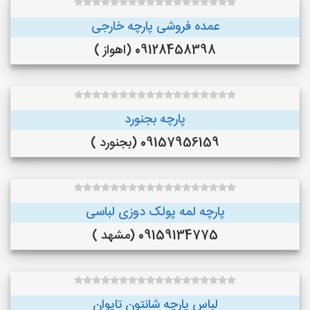
عمده فروشی پارچه خارجی
09128458398 (اهواز )
پارچه بجنورد
09157956159 (بجنورد )
پارچه لمه پولک دوزی لباسی
09159134775 (مشهد )
لباس پارچه شانتون تایوان