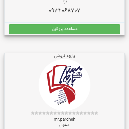
یزد
09122068707
مشاهده پروفایل
پارچه فروشی
mr.parcheh
اصفهان