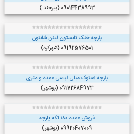
09014438993 (بیرجند )
پارچه خنک تابستون لینن شانتون
09192576501 (شهرکرد)
پارچه استوک مبلی لباسی عمده و متری
09172684973 (بوشهر)
فروش عمده ۱۸۰ تکه پارچه
09920407009 (بوشهر)