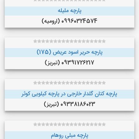
پارچه ملیله
09960324574 (ارومیه)
پارچه حریر اسود عریض (175)
09391726217 (تبریز)
پارچه کتان گلدار خارجی در پارچه کیلویی کوثر
09338186023 (تبریز)
پارچه مبلی روهام