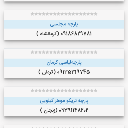
پارچه مجلسی
09186829781 (کرمانشاه )
پارچه‌لباسی کرمان
09135319745 (کرمان )
پارچه تریکو موهر کیلویی
09391148202 (زنجان )