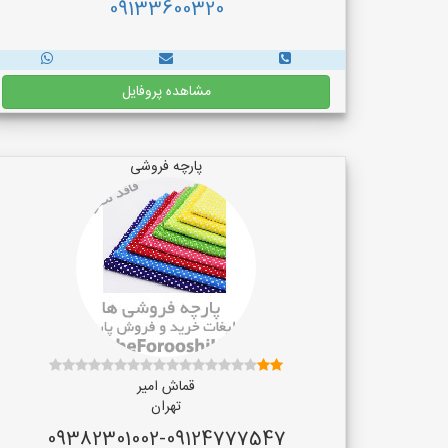
09133600320
مشاهده پروفایل
پارچه فروشی
قماش امیر
تهران
09382301002-09124777547