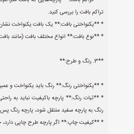
* **تراکم بافت:** پارچه‌هایی که بافت متراکم‌تری
تراکم بافت را بررسی کنید.
* **یکنواختی بافت:** یک بافت یکنواخت نشان‌دهن
* **نوع بافت:** انواع مختلف بافت (مانند بافت 
**3. رنگ و طرح:**
* **یکنواختی رنگ:** رنگ باید یکنواخت و عمیق 
* **ثبات رنگ:** پارچه باکیفیت نباید به راحت
رنگ به پارچه سفید منتقل شود، پارچه رنگ پس 
* **کیفیت چاپ:** اگر پارچه طرح چاپی دارد، 