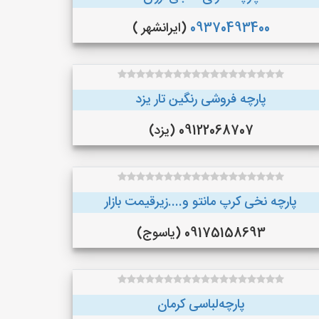
09370493400
(ایرانشهر )
پارچه فروشی رنگین تار یزد
09122068707 (یزد)
پارچه نخی کرپ مانتو و....زیرقیمت بازار
09175158693 (یاسوج)
پارچه‌لباسی کرمان