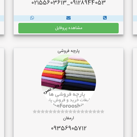
09128944053_02155603613
مشاهده پروفایل
پارچه فروشی
ارمغان
09356905712