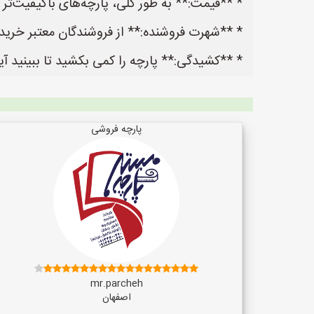
* **قیمت:** به طور کلی، پارچه‌های باکیفیت‌تر
* **شهرت فروشنده:** از فروشندگان معتبر خری
* **کشیدگی:** پارچه را کمی بکشید تا ببینید آی
پارچه فروشی
mr.parcheh
اصفهان