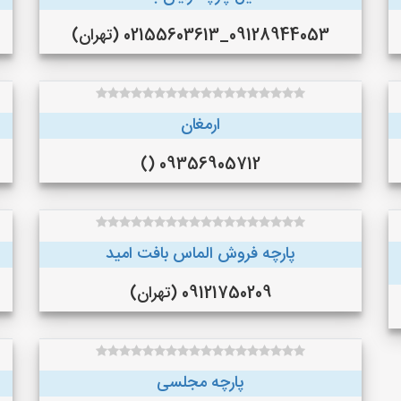
09128944053_02155603613 (تهران)
ارمغان
09356905712 ()
پارچه فروش الماس بافت امید
09121750209 (تهران)
پارچه مجلسی