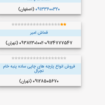
09133600320
(اصفهان)
قماش امیر
09382301002-09124777547 (تهران)
فروش انواع پارچه های چاپی ساده پنبه خام
نچرال
09128505670 (تهران)