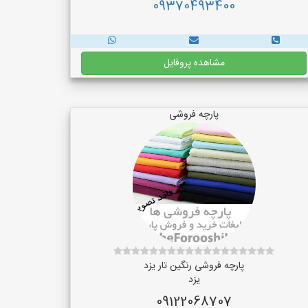
09370493400
مشاهده پروفایل
پارچه فروشی
پارچه فروشی رنگین تار یزد
یزد
09122068707