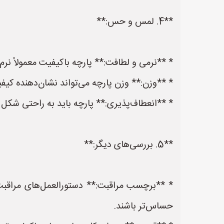
**4. لمس و حس:**
* **نرمی و لطافت:** پارچه باکیفیت معمولاً نر
* **وزن:** وزن پارچه می‌تواند نشان‌دهنده کیف
* **انعطاف‌پذیری:** پارچه باید به راحتی شکل ب
**5. بررسی‌های دیگر:**
* **برچسب مراقبت:** دستورالعمل‌های مراقبت ا
حساس‌تر باشند.