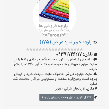
پارچه حریر اسود عریض (175)
تلفن:
09391726217
لطفا پس از تماس با آگهی دهنده بگویید: «آگهی شما را در
سایت «پارچه فروشی ها» دیده ام و کد «آگهی-136» را اعلام
کنید»
سایت «پارچه فروشی ها»،یک سایت تبلیغات خرید و فروش
پارچه است وهیچ‌گونه منفعت و مسئولیتی در قبال معاملات شما
ندارد.
مکان:
آذربایجان شرقی - تبریز
انتقال آگهی به اول لیست (افزایش بازدید)