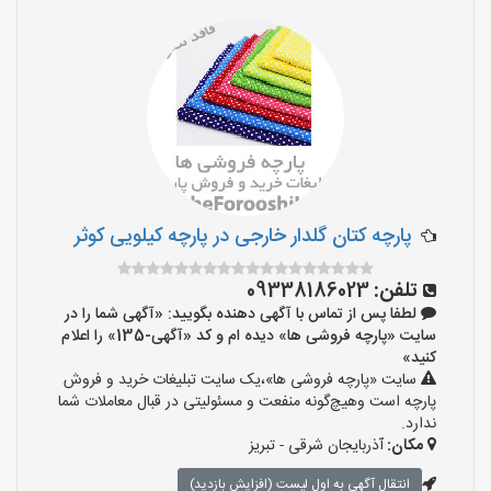
پارچه کتان گلدار خارجی در پارچه کیلویی کوثر
تلفن:
09338186023
لطفا پس از تماس با آگهی دهنده بگویید: «آگهی شما را در
سایت «پارچه فروشی ها» دیده ام و کد «آگهی-135» را اعلام
کنید»
سایت «پارچه فروشی ها»،یک سایت تبلیغات خرید و فروش
پارچه است وهیچ‌گونه منفعت و مسئولیتی در قبال معاملات شما
ندارد.
مکان:
آذربایجان شرقی - تبریز
انتقال آگهی به اول لیست (افزایش بازدید)