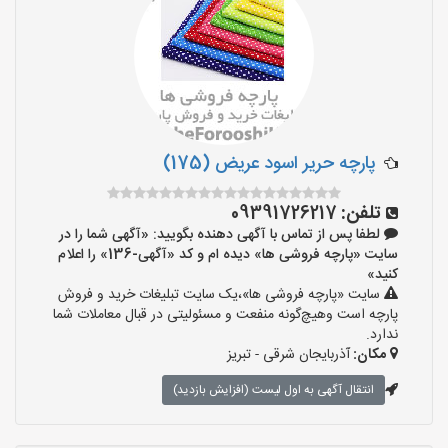
پارچه حریر اسود عریض (175)
تلفن:
09391726217
لطفا پس از تماس با آگهی دهنده بگویید: «آگهی شما را در
سایت «پارچه فروشی ها» دیده ام و کد «آگهی-136» را اعلام
کنید»
سایت «پارچه فروشی ها»،یک سایت تبلیغات خرید و فروش
پارچه است وهیچ‌گونه منفعت و مسئولیتی در قبال معاملات شما
ندارد.
مکان:
آذربایجان شرقی - تبریز
انتقال آگهی به اول لیست (افزایش بازدید)