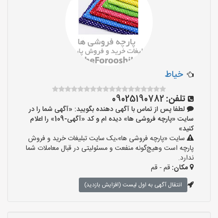
خیاط
تلفن:
09025190782
لطفا پس از تماس با آگهی دهنده بگویید: «آگهی شما را در
سایت «پارچه فروشی ها» دیده ام و کد «آگهی-109» را اعلام
کنید»
سایت «پارچه فروشی ها»،یک سایت تبلیغات خرید و فروش
پارچه است وهیچ‌گونه منفعت و مسئولیتی در قبال معاملات شما
ندارد.
مکان:
قم - قم
انتقال آگهی به اول لیست (افزایش بازدید)