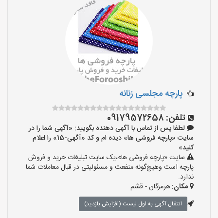
پارچه مجلسی زنانه
تلفن:
09179572658
لطفا پس از تماس با آگهی دهنده بگویید: «آگهی شما را در
سایت «پارچه فروشی ها» دیده ام و کد «آگهی-15» را اعلام
کنید»
سایت «پارچه فروشی ها»،یک سایت تبلیغات خرید و فروش
پارچه است وهیچ‌گونه منفعت و مسئولیتی در قبال معاملات شما
ندارد.
مکان:
هرمزگان - قشم
انتقال آگهی به اول لیست (افزایش بازدید)