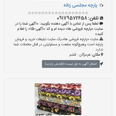
پارچه مجلسی زنانه
تلفن:
09179572658
لطفا پس از تماس با آگهی دهنده بگویید: «آگهی شما را در
سایت «پارچه فروشی ها» دیده ام و کد «آگهی-15» را اعلام
کنید»
سایت «پارچه فروشی ها»،یک سایت تبلیغات خرید و فروش
پارچه است وهیچ‌گونه منفعت و مسئولیتی در قبال معاملات شما
ندارد.
مکان:
هرمزگان - قشم
انتقال آگهی به اول لیست (افزایش بازدید)