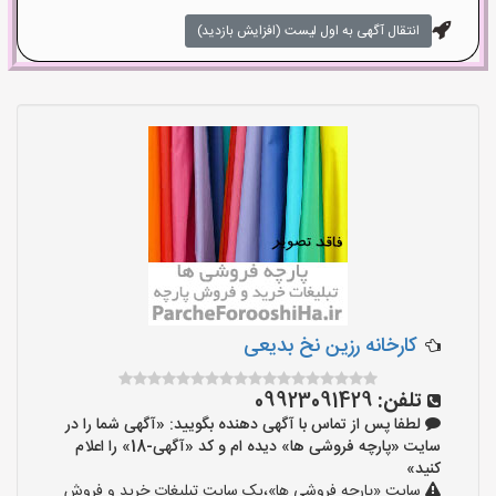
انتقال آگهی به اول لیست (افزایش بازدید)
کارخانه رزین نخ بدیعی
تلفن:
09923091429
لطفا پس از تماس با آگهی دهنده بگویید: «آگهی شما را در
سایت «پارچه فروشی ها» دیده ام و کد «آگهی-18» را اعلام
کنید»
سایت «پارچه فروشی ها»،یک سایت تبلیغات خرید و فروش