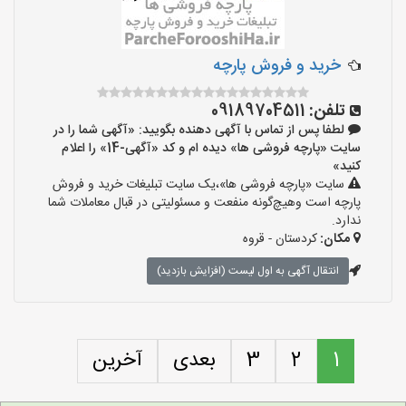
خرید و فروش پارچه
تلفن:
09189704511
لطفا پس از تماس با آگهی دهنده بگویید: «آگهی شما را در
سایت «پارچه فروشی ها» دیده ام و کد «آگهی-14» را اعلام
کنید»
سایت «پارچه فروشی ها»،یک سایت تبلیغات خرید و فروش
پارچه است وهیچ‌گونه منفعت و مسئولیتی در قبال معاملات شما
ندارد.
مکان:
کردستان - قروه
انتقال آگهی به اول لیست (افزایش بازدید)
1
2
3
بعدی
آخرین