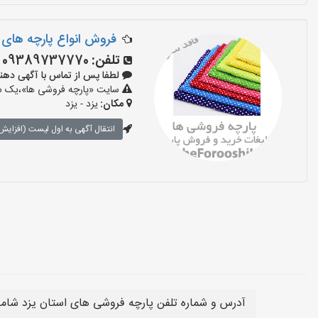
فروش انواع پارچه های
تلفن:
09389737770
لطفا پس از تماس با آگهی دهنده بگو
سایت «پارچه فروشی ها»،یک سای
مکان:
یزد - یزد
انتقال آگهی به اول لیست (افزایش 
آدرس و شماره تلفن پارچه فروشی های استان یزد شامل