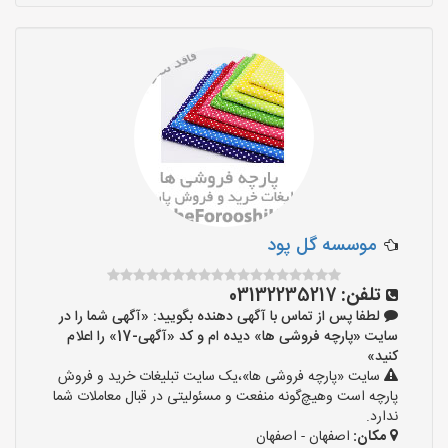
موسسه گل پود
تلفن:
03132235217
لطفا پس از تماس با آگهی دهنده بگویید: «آگهی شما را در
سایت «پارچه فروشی ها» دیده ام و کد «آگهی-17» را اعلام
کنید»
سایت «پارچه فروشی ها»،یک سایت تبلیغات خرید و فروش
پارچه است وهیچ‌گونه منفعت و مسئولیتی در قبال معاملات شما
ندارد.
مکان:
اصفهان - اصفهان