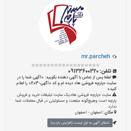
mr.parcheh
تلفن:
09133600320
لطفا پس از تماس با آگهی دهنده بگویید: «آگهی شما را در
سایت «پارچه فروشی ها» دیده ام و کد «آگهی-203» را اعلام
کنید»
سایت «پارچه فروشی ها»،یک سایت تبلیغات خرید و فروش
پارچه است وهیچ‌گونه منفعت و مسئولیتی در قبال معاملات شما
ندارد.
مکان:
اصفهان - اصفهان
انتقال آگهی به اول لیست (افزایش بازدید)