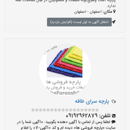
پارچه است وهیچ‌گونه منفعت و مسئولیتی در قبال معاملات شما
ندارد.
مکان:
اصفهان - اصفهان
انتقال آگهی به اول لیست (افزایش بازدید)
پارچه سرای طاقه
تلفن:
09192962879
لطفا پس از تماس با آگهی دهنده بگویید: «آگهی شما را در
سایت «پارچه فروشی ها» دیده ام و کد «آگهی-7» را اعلام