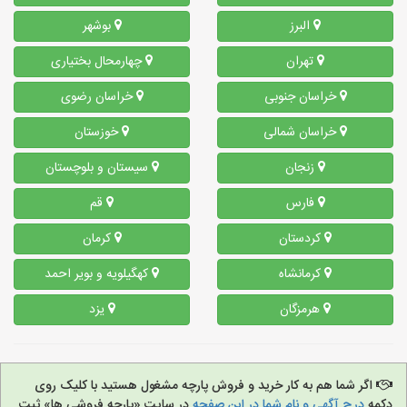
البرز
بوشهر
تهران
چهارمحال بختیاری
خراسان جنوبی
خراسان رضوی
خراسان شمالی
خوزستان
زنجان
سیستان و بلوچستان
فارس
قم
کردستان
کرمان
کرمانشاه
کهگیلویه و بویر احمد
هرمزگان
یزد
اگر شما هم به کار خرید و فروش پارچه مشغول هستید با کلیک روی
دکمه
درج آگهی و نام شما در این صفحه
در سایت «پارچه فروشی ها» ثبت